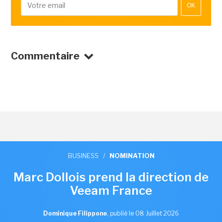
OK
Commentaire
BUSINESS
/
NOMINATION
Marc Dollois prend la direction de
Veeam France
Dominique Filippone
,
publié le 08 Juillet 2026