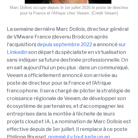
Marc Dollois occupe depuis le 1er juillet 2026 le poste de directeur
pour la France et l'Afrique chez Veeam. (Crédit Veeam)
La semaine dernière Marc Dollois, directeur général
de VMware France (devenu Brodcom après
l'acquisition)
depuis septembre 2022
a annoncé
sur
Linkedin
son départ du spécialiste en virtualisation
sans indiquer sa future destinée professionnelle. On
en sait aujourd’hui un peu plus : dans un communiqué,
Veeam a officiellement annoncé son arrivée au
poste de directeur pour la France et l’Afrique
francophone. Il sera chargé de piloter la stratégie de
croissance régionale de Veeam, de développer son
écosystème de partenaires, et d’accompagner les
entreprises dans la montée à l’échelle de leurs
projets cloud et IA. La nomination de Marc Dollois est
effective depuis de 1er juillet. Il remplace à ce poste
Philippe Rousset,
nommé il y tout juste un an
.