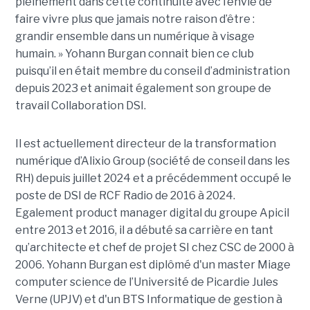
pleinement dans cette continuité avec l’envie de
faire vivre plus que jamais notre raison d’être :
grandir ensemble dans un numérique à visage
humain. »
Yoha
nn
Burgan connait bien ce club
puisqu’il en était membre du conseil d’administration
depuis 2023 et animait également
son
groupe de
travail Collaboration D
SI.
Il est actuellement directeur de la transformation
numérique d’Alixio Group (société de conseil dans les
RH) depuis juillet 2024 et a précédemment occupé le
poste de DSI de RCF Radio de 2016 à 2024.
Egalement product manager digital du groupe Apicil
entre 2013 et 2016, il a débuté sa carrière en tant
qu’architecte et chef de projet SI chez CSC de 2000 à
2006. Yohann Burgan est diplômé d'un master
Miage
computer science de l’Université de Picardie Jules
Verne (UPJV) et d'un BTS Informatique de gestion à