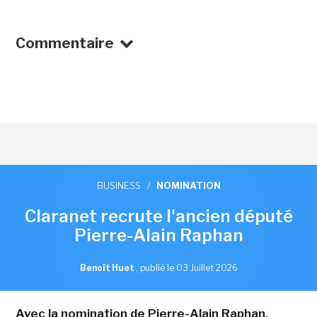
Commentaire
BUSINESS
/
NOMINATION
Claranet recrute l'ancien député
Pierre-Alain Raphan
Benoît Huet
,
publié le 03 Juillet 2026
Avec la nomination de Pierre-Alain Raphan,