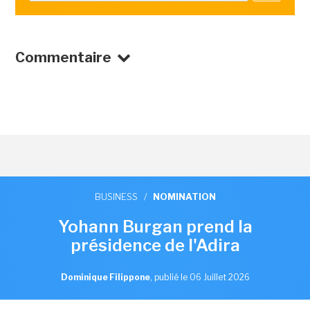
Commentaire
BUSINESS
/
NOMINATION
Yohann Burgan prend la
présidence de l'Adira
Dominique Filippone
,
publié le 06 Juillet 2026