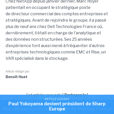
Chez NetApp depuis janvier dernier, Marc Royer
patientait en occupant le stratégique poste
de directeur commercial des comptes entreprises et
stratégiques. Avant de rejoindre le groupe, il a passé
plus de neuf ans chez Dell Technologies France où,
dernièrement, il était en charge de l'analytique et
des données non structurées. Ses 25 années
d’expérience l’ont aussi mené à fréquenter d’autres
entreprises technologiques comme EMC et Rise, un
VAR spécialisé dans le stockage.
Article rédigé par
Benoît Huet
Cet article vous a plu?
Partagez le !
ARTICLE SUIVANT
Paul Yokoyama devient président de Sharp
ARTICLE SUIVANT
Marc Royer confirmé à la tête de NetApp France
Europe