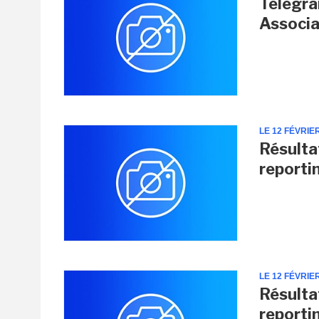
Télégra
Associ
LE 12 FÉVRIE
Résultat
reporti
LE 12 FÉVRIE
Résultat
reporti