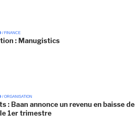
9
/ FINANCE
ion : Manugistics
9
/ ORGANISATION
ts : Baan annonce un revenu en baisse de
le 1er trimestre