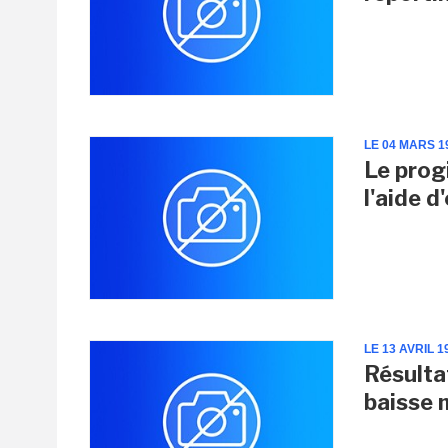
LE 04 MARS 1
Le prog
l'aide d
LE 13 AVRIL 1
Résulta
baisse 