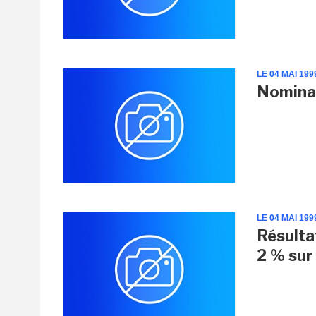
LE 04 MAI 199
Nominat
LE 04 MAI 199
Résulta
2 % sur 