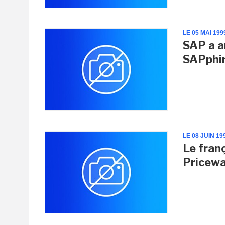
LE 05 MAI 199
SAP a a
SAPphir
LE 08 JUIN 19
Le franç
Pricew