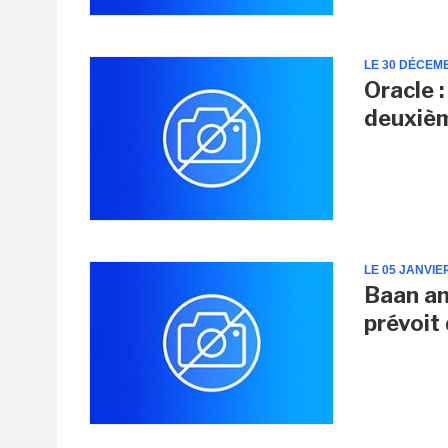
LE 30 DÉCEM
Oracle 
deuxièm
LE 05 JANVIE
Baan an
prévoit