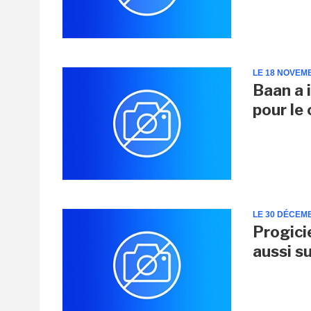
LE 18 NOVEM
Baan a 
pour le
LE 30 DÉCEM
Progici
aussi s