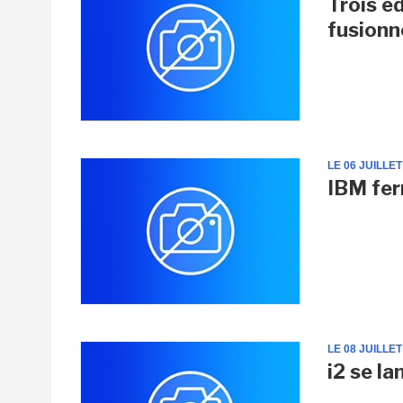
Trois éd
fusionn
LE 06 JUILLET
IBM fer
LE 08 JUILLET
i2 se l