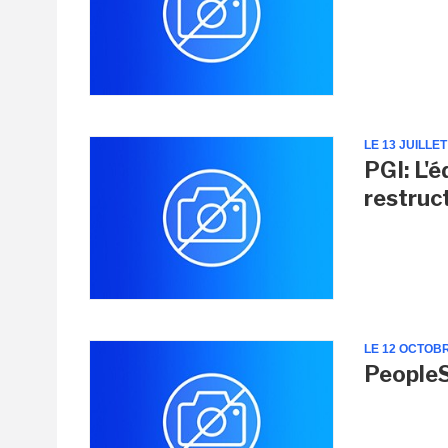
LE 13 JUILLET
PGI: L'
restruc
LE 12 OCTOB
PeopleS