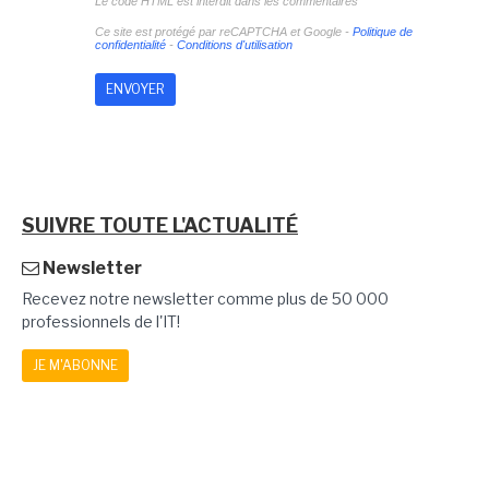
Le code HTML est interdit dans les commentaires
Ce site est protégé par reCAPTCHA et Google -
Politique de
confidentialité
-
Conditions d'utilisation
SUIVRE TOUTE L'ACTUALITÉ
Newsletter
Recevez notre newsletter comme plus de 50 000
professionnels de l'IT!
JE M'ABONNE