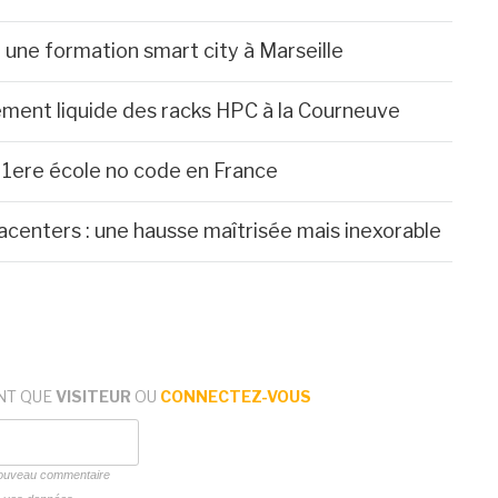
une formation smart city à Marseille
ssement liquide des racks HPC à la Courneuve
a 1ere école no code en France
enters : une hausse maîtrisée mais inexorable
NT QUE
VISITEUR
OU
CONNECTEZ-VOUS
 nouveau commentaire