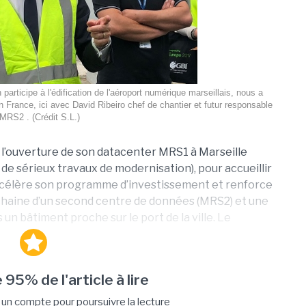
participe à l'édification de l'aéroport numérique marseillais, nous a
on France, ici avec David Ribeiro chef de chantier et futur responsable
MRS2 . (Crédit S.L.)
ès l’ouverture de son datacenter MRS1 à Marseille
de sérieux travaux de modernisation), pour accueillir
accélère son programme d’investissement et renforce
ochaine d’un second centre de données (MRS2) et une
 bâtiment proche sur le port de la ville. Le
 95% de l'article à lire
n compte pour poursuivre la lecture