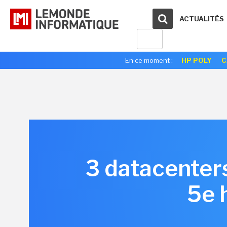
ACTUALITÉS
En ce moment :
HP POLY
C
3 datacenters
5e 