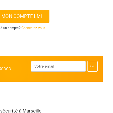
E MON COMPTE LMI
jà un compte?
Connectez-vous
OK
 50000
rsécurité à Marseille