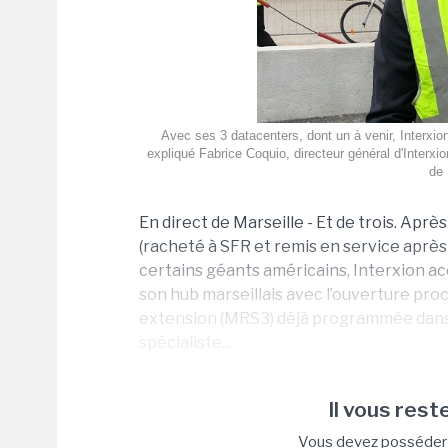
Avec ses 3 datacenters, dont un à venir, Interxion 
expliqué Fabrice Coquio, directeur général d'Interxi
de 
En direct de Marseille - Et de trois. Apr
(racheté à SFR et remis en service après 
certains géants américains, Interxion 
son hub marseillais avec l’ouverture pr
extension (MRS3) déjà programmée dans un
spécialiste...
Il vous reste
Vous devez posséder u