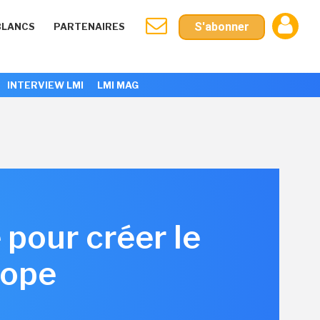
S'abonner
BLANCS
PARTENAIRES
INTERVIEW LMI
LMI MAG
 pour créer le
rope