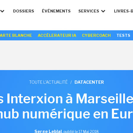
DOSSIERS
ÉVÉNEMENTS
SERVICES
LIVRES-
ARTE BLANCHE
ACCÉLERATEUR IA
CYBERCOACH
TESTS
TOUTE L'ACTUALITÉ
/
DATACENTER
 Interxion à Marseille
hub numérique en Eu
Serge Leblal
,
publié le 17 Mai 2018