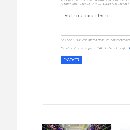
Pour tout savoir sur la manière dont nous traito
personnelles, consultez notre
Charte de Confident
Le code HTML est interdit dans les commentaire
Ce site est protégé par reCAPTCHA et Google -