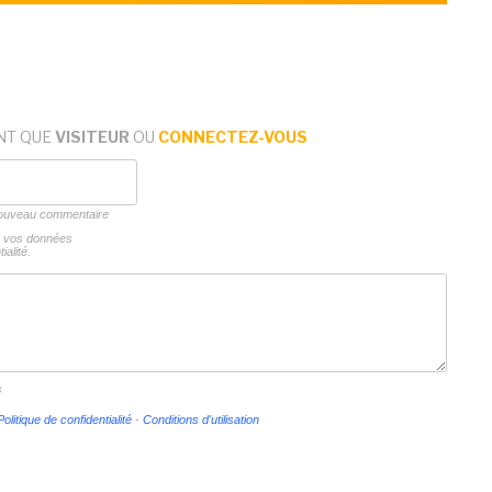
NT QUE
VISITEUR
OU
CONNECTEZ-VOUS
 nouveau commentaire
ns vos données
ialité.
s
Politique de confidentialité
-
Conditions d'utilisation