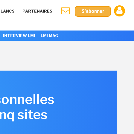
S'abonner
BLANCS
PARTENAIRES
INTERVIEW LMI
LMI MAG
sonnelles
nq sites