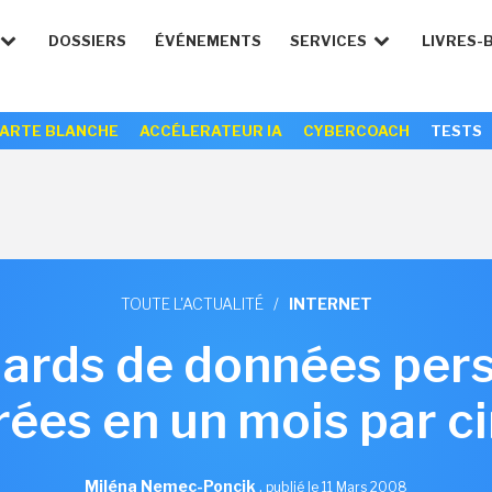
DOSSIERS
ÉVÉNEMENTS
SERVICES
LIVRES-
ARTE BLANCHE
ACCÉLERATEUR IA
CYBERCOACH
TESTS
TOUTE L'ACTUALITÉ
/
INTERNET
iards de données per
ées en un mois par ci
Miléna Nemec-Poncik
,
publié le 11 Mars 2008