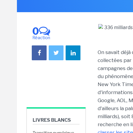
0
Réaction
On savait déjà
collectées par 
campagnes de p
du phénomène.
New York Times
d'informations
Google, AOL, M
d'ailleurs la 
milliards), soi
LIVRES BLANCS
recherche en l
classer les sit
Transition numérique