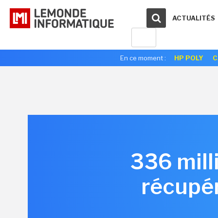
ACTUALITÉS
En ce moment :
HP POLY
C
336 mill
récupér