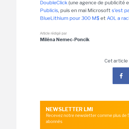
DoubleClick
(une agence de publicité e
Publicis
, puis en mai Microsoft
s'est p
BlueLithium pour 300 M$
et
AOL a ra
Article rédigé par
Miléna Nemec-Poncik
Cet article
NEWSLETTER LMI
Recevez notre newsletter comme plus de
abonnés