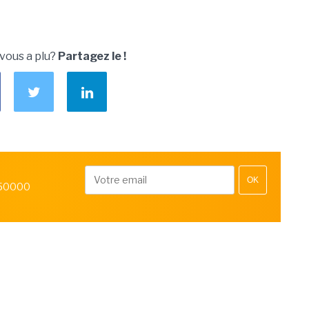
 vous a plu?
Partagez le !
OK
 50000