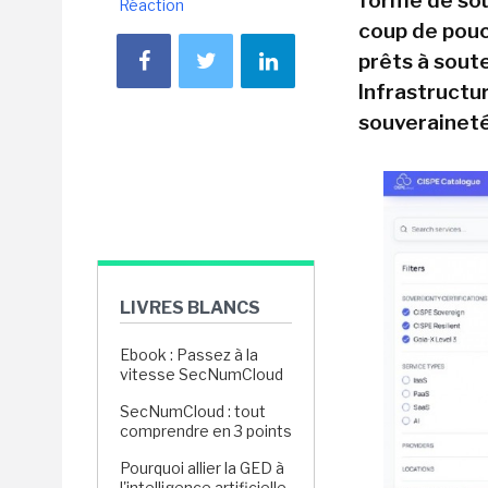
forme de sou
Réaction
coup de pouc
prêts à sout
Infrastructu
souveraineté
LIVRES BLANCS
Ebook : Passez à la
vitesse SecNumCloud
SecNumCloud : tout
comprendre en 3 points
Pourquoi allier la GED à
l'intelligence artificielle