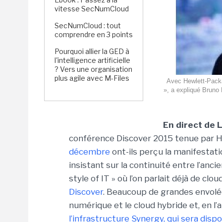
vitesse SecNumCloud
SecNumCloud : tout
comprendre en 3 points
Pourquoi allier la GED à
l'intelligence artificielle
? Vers une organisation
plus agile avec M-Files
Avec Hewlett-Packar
», a expliqué Bruno
En direct de 
conférence Discover 2015 tenue par H
décembre
ont-ils perçu la manifestatio
insistant sur la continuité entre l’anc
style of IT » où l’on parlait déjà de clou
Discover
. Beaucoup de grandes envolée
numérique et le cloud hybride et, en l
l’infrastructure Synergy, qui sera dis