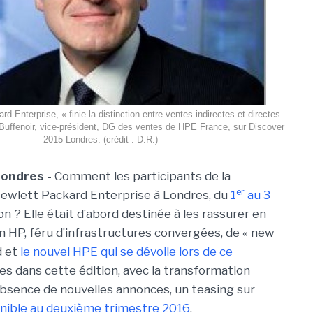
d Enterprise, « finie la distinction entre ventes indirectes et directes
 Buffenoir, vice-président, DG des ventes de HPE France, sur Discover
2015 Londres. (crédit : D.R.)
Londres -
Comment les participants de la
er
ewlett Packard Enterprise à Londres, du
1
au 3
n ? Elle était d’abord destinée à les rassurer en
ien HP, féru d’infrastructures convergées, de « new
d et
le nouvel HPE qui se dévoile lors de ce
s dans cette édition, avec la transformation
’absence de nouvelles annonces, un teasing sur
ponible au deuxième trimestre 2016
.