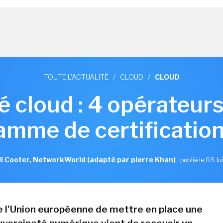
TOUTE L'ACTUALITÉ
/
CLOUD
/
CLOUD
 cloud : 4 opérateur
amme de certification
l Cooter, NetworkWorld (adapté par pierre Khan)
,
publié le 03 Ju
e l'Union européenne de mettre en place une