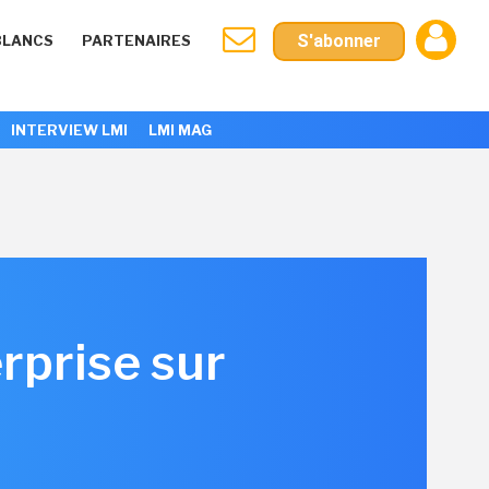
S'abonner
BLANCS
PARTENAIRES
INTERVIEW LMI
LMI MAG
rprise sur