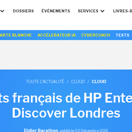
DOSSIERS
ÉVÉNEMENTS
SERVICES
LIVRES-
ARTE BLANCHE
ACCÉLERATEUR IA
CYBERCOACH
TESTS
TOUTE L'ACTUALITÉ
/
CLOUD
/
CLOUD
ts français de HP Ente
Discover Londres
Didier Barathon
,
publié le 03 Décembre 2015