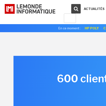
ACTUALITÉS
En ce moment :
HP POLY
C
600 clien