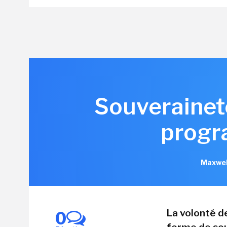
Souveraineté
progr
Maxwel
La volonté d
0