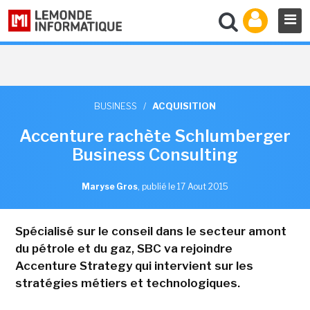
BUSINESS
/
ACQUISITION
Accenture rachète Schlumberger
Business Consulting
Maryse Gros
,
publié le 17 Aout 2015
Spécialisé sur le conseil dans le secteur amont
du pétrole et du gaz, SBC va rejoindre
Accenture Strategy qui intervient sur les
stratégies métiers et technologiques.