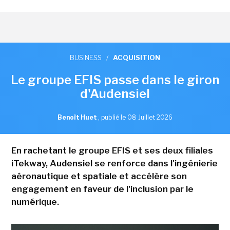
BUSINESS
/
ACQUISITION
Le groupe EFIS passe dans le giron
d'Audensiel
Benoît Huet
,
publié le 08 Juillet 2026
En rachetant le groupe EFIS et ses deux filiales
iTekway, Audensiel se renforce dans l'ingénierie
aéronautique et spatiale et accélère son
engagement en faveur de l'inclusion par le
numérique.