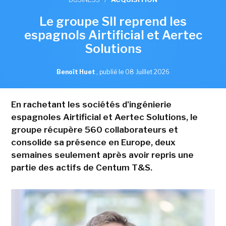
Le groupe SII reprend les
espagnols Airtificial et Aertec
Solutions
Benoît Huet
,
publié le 08 Juillet 2026
En rachetant les sociétés d'ingénierie
espagnoles Airtificial et Aertec Solutions, le
groupe récupère 560 collaborateurs et
consolide sa présence en Europe, deux
semaines seulement après avoir repris une
partie des actifs de Centum T&S.