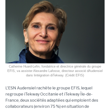
Catherine Huard-Lefin, fondatrice et directrice générale du groupe
EFIS, va assister Alexandre Lafosse, directeur associé dAudensiel
dans lintégration diTekway. (Crédit EFIS)
L'ESN Audensiel rachète le groupe EFIS, lequel
regroupe iTekway Occitanie et iTekway Île-de-
France, deux sociétés adaptées qui emploient des
collaborateurs (environ 75 %) en situation de