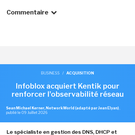
Commentaire
BUSINESS
/
ACQUISITION
Infoblox acquiert Kentik pour
renforcer l'observabilité réseau
Sean Michael Kerner, NetworkWorld (adapté par Jean Elyan)
,
publié le 09 Juillet 2026
Le spécialiste en gestion des DNS, DHCP et