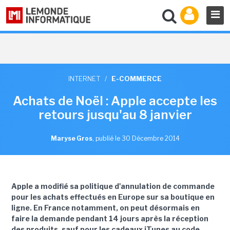
INTERNET
/
E-COMMERCE
Achats de Noël : Apple accepte les
retours jusqu'au 8 janvier
Maryse Gros
,
publié le 30 Décembre 2014
Apple a modifié sa politique d'annulation de commande
pour les achats effectués en Europe sur sa boutique en
ligne. En France notamment, on peut désormais en
faire la demande pendant 14 jours après la réception
des produits, sauf pour les cadeaux iTunes au code