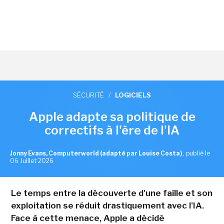
SÉCURITÉ
/
LOGICIELS
Apple adapte sa politique de
correctifs à l'ère de l'IA
Jonny Evans, Computerworld (adapté par Louise Costa)
,
publié le
06 Juillet 2026
Le temps entre la découverte d'une faille et son
exploitation se réduit drastiquement avec l'IA.
Face à cette menace, Apple a décidé