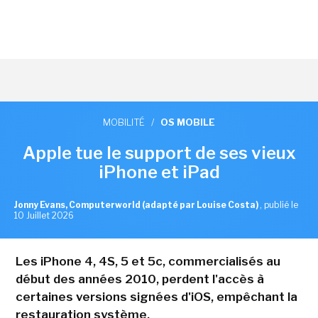
MOBILITÉ
/
OS MOBILE
Apple tue le support de ses vieux
iPhone et iPad
Jonny Evans, Computerworld (adapté par Louise Costa)
,
publié le
10 Juillet 2026
Les iPhone 4, 4S, 5 et 5c, commercialisés au
début des années 2010, perdent l'accès à
certaines versions signées d'iOS, empêchant la
restauration système.