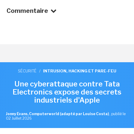
Commentaire
SÉCURITÉ
/
INTRUSION, HACKING ET PARE-FEU
Une cyberattaque contre Tata
Electronics expose des secrets
industriels d'Apple
Jonny Evans, Computerworld (adapté par Louise Costa)
,
publié le
02 Juillet 2026