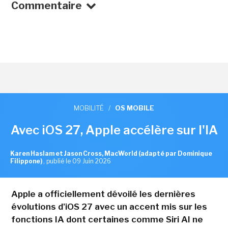
Commentaire
MOBILITÉ
/
OS MOBILE
Avec iOS 27, Apple accélère sur l'IA
Karen Haslam et Jason Cross, MacWorld (adapté par Dominique
Filippone)
,
publié le 09 Juin 2026
Apple a officiellement dévoilé les dernières
évolutions d'iOS 27 avec un accent mis sur les
fonctions IA dont certaines comme Siri AI ne