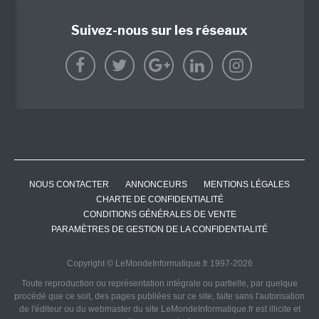
Suivez-nous sur les réseaux
NOUS CONTACTER
ANNONCEURS
MENTIONS LÉGALES
CHARTE DE CONFIDENTIALITÉ
CONDITIONS GÉNÉRALES DE VENTE
PARAMÈTRES DE GESTION DE LA CONFIDENTIALITÉ
Copyright © LeMondeInformatique.fr 1997-2026
Toute reproduction ou représentation intégrale ou partielle, par quelque
procédé que ce soit, des pages publiées sur ce site, faite sans l'autorisation
de l'éditeur ou du webmaster du site LeMondeInformatique.fr est illicite et