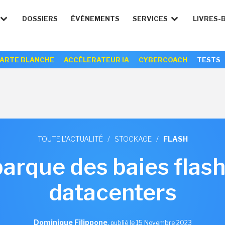
DOSSIERS
ÉVÉNEMENTS
SERVICES
LIVRES-
ARTE BLANCHE
ACCÉLERATEUR IA
CYBERCOACH
TESTS
TOUTE L'ACTUALITÉ
/
STOCKAGE
/
FLASH
rque des baies flash
datacenters
Dominique Filippone
,
publié le 15 Novembre 2023