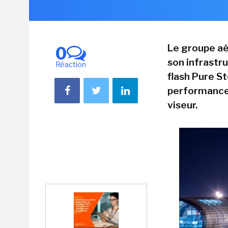
Le groupe aé
0
son infrastr
Réaction
flash Pure S
performance 
viseur.