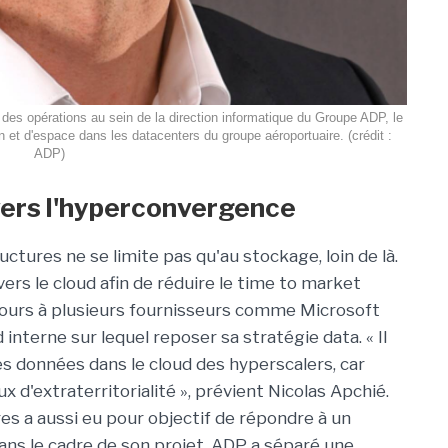
t des opérations au sein de la direction informatique du Groupe ADP, le
et d'espace dans les datacenters du groupe aéroportuaire. (crédit :
ADP)
vers l'hyperconvergence
ructures ne se limite pas qu'au stockage, loin de là.
s le cloud afin de réduire le time to market
ecours à plusieurs fournisseurs comme Microsoft
 interne sur lequel reposer sa stratégie data.
« Il
s données dans le cloud des hyperscalers, car
 d'extraterritorialité »
, prévient Nicolas Apchié.
es a aussi eu pour objectif de répondre à un
ans le cadre de son projet, ADP a séparé une