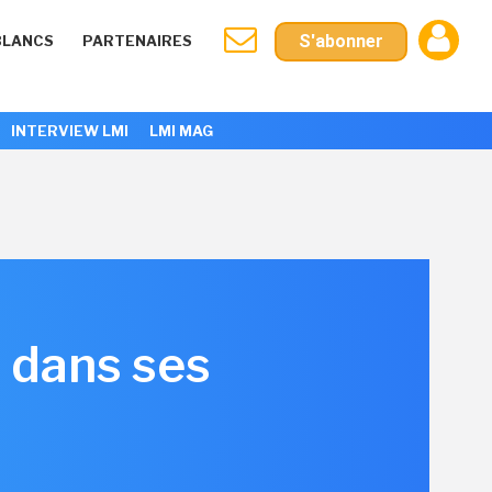
S'abonner
BLANCS
PARTENAIRES
INTERVIEW LMI
LMI MAG
 dans ses