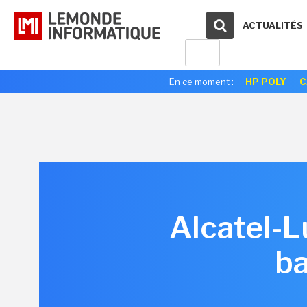
ACTUALITÉS
En ce moment :
HP POLY
C
Alcatel-L
ba