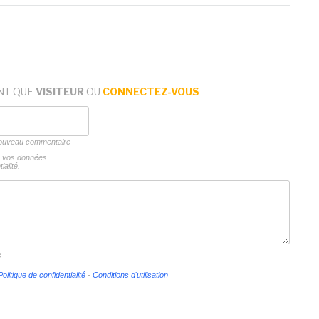
NT QUE
VISITEUR
OU
CONNECTEZ-VOUS
 nouveau commentaire
ns vos données
ialité.
s
Politique de confidentialité
-
Conditions d'utilisation