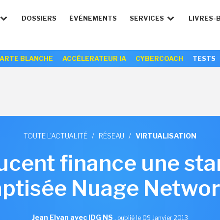
DOSSIERS
ÉVÉNEMENTS
SERVICES
LIVRES-
ARTE BLANCHE
ACCÉLERATEUR IA
CYBERCOACH
TESTS
TOUTE L'ACTUALITÉ
/
RÉSEAU
/
VIRTUALISATION
ucent finance une st
ptisée Nuage Netwo
Jean Elyan avec IDG NS
,
publié le 09 Janvier 2013