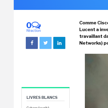
Comme Cisco 
0
Lucent a inv
Réaction
travaillant 
Networks) po
LIVRES BLANCS
Cybersécurité