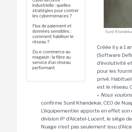
industrielle : quelles
stratégies pour contrer
les cybermenaces ?
Flux de paiement et
données sensibles :
Sunil Khandekar
comment fiabiliser le
réseau ?
Créée il y a 1 
Du e-commerce au
(Software Defi
magasin : la fibre au
service d'un réseau
d'évolutivité 
performant
pour les fourni
privé. Habitue
est le réseau.
«
Nous voulons 
confirme Sunil Khandekar, CEO de Nuag
L'équipementier apporte en effet son 
division IP d'Alcatel-Lucent, le siège
Nuage n'est pas seulement issu d'Alca