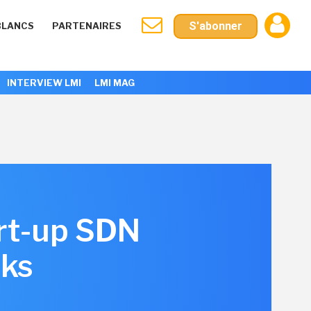
S'abonner
BLANCS
PARTENAIRES
INTERVIEW LMI
LMI MAG
art-up SDN
rks