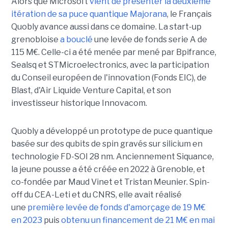
Alors que Microsoft
vient de présenter la deuxième
itération de sa puce quantique Majorana
, le Français
Quobly avance aussi dans ce domaine. La start-up
grenobloise
a bouclé
une levée de fonds serie A de
115 M€. Celle-ci a été menée par mené par Bpifrance,
Sealsq et STMicroelectronics, avec la participation
du Conseil européen de l'innovation (Fonds EIC), de
Blast, d'Air Liquide Venture Capital, et son
investisseur historique Innovacom.
Quobly a développé un prototype de puce quantique
basée sur des qubits de spin gravés sur silicium en
technologie FD-SOI 28 nm. Anciennement Siquance,
la jeune pousse a été créée en 2022 à Grenoble, et
co-fondée par Maud Vinet et Tristan Meunier. Spin-
off du CEA-Leti et du CNRS, elle avait réalisé
une
première levée de fonds d'amorçage de 19 M€
en 2023
puis
obtenu un financement de 21 M€ en mai