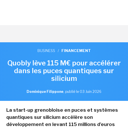
BUSINESS
/
FINANCEMENT
Quobly lève 115 M€ pour accélérer
dans les puces quantiques sur
silicium
Dominique Filippone
,
publié le 03 Juin 2026
La start-up grenobloise en puces et systèmes
quantiques sur silicium accélère son
développement en levant 115 millions d'euros