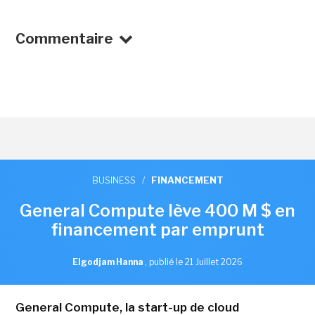
Commentaire
BUSINESS
/
FINANCEMENT
General Compute lève 400 M $ en
financement par emprunt
Elgodjam Hanna
,
publié le 21 Juillet 2026
General Compute, la start-up de cloud