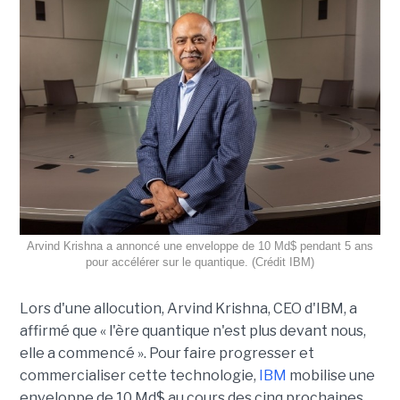
Arvind Krishna a annoncé une enveloppe de 10 Md$ pendant 5 ans
pour accélérer sur le quantique. (Crédit IBM)
Lors d'une allocution, Arvind Krishna, CEO d'IBM, a
affirmé que « l'ère quantique n'est plus devant nous,
elle a commencé ». Pour faire progresser et
commercialiser cette technologie,
IBM
mobilise une
enveloppe de 10 Md$ au cours des cinq prochaines