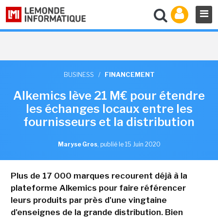
BUSINESS
/
FINANCEMENT
Alkemics lève 21 M€ pour étendre
les échanges locaux entre les
fournisseurs et la distribution
Maryse Gros
,
publié le 15 Juin 2020
Plus de 17 000 marques recourent déjà à la
plateforme Alkemics pour faire référencer
leurs produits par près d'une vingtaine
d'enseignes de la grande distribution. Bien