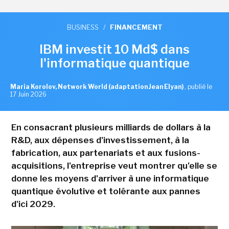
BUSINESS
/
FINANCEMENT
IBM investit 10 Md$ dans
l'informatique quantique
Maria Korolov, Network World (adaptation Jean Elyan)
,
publié le
17 Juin 2026
En consacrant plusieurs milliards de dollars à la
R&D, aux dépenses d'investissement, à la
fabrication, aux partenariats et aux fusions-
acquisitions, l'entreprise veut montrer qu'elle se
donne les moyens d'arriver à une informatique
quantique évolutive et tolérante aux pannes
d'ici 2029.