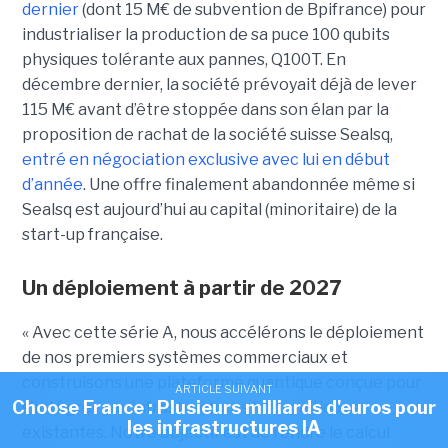
dernier
(dont 15 M€ de subvention de Bpifrance) pour
industrialiser la production de sa puce 100 qubits
physiques tolérante aux pannes, Q100T. En
décembre dernier, la société prévoyait déjà de lever
115 M€ avant d’être stoppée dans son élan par la
proposition de rachat de la société suisse Sealsq,
entré en négociation exclusive avec lui en début
d’année
. Une offre finalement abandonnée même si
Sealsq est aujourd’hui au capital (minoritaire) de la
start-up française.
Un déploiement à partir de 2027
« Avec cette série A, nous accélérons le déploiement
de nos premiers systèmes commerciaux et
construisons une plateforme quantique conçue pour
ARTICLE SUIVANT
Choose France : Plusieurs milliards d'euros pour
s'intégrer aux infrastructures informatiques
les infrastructures IA
existantes. Notre objectif est de rendre le calcul