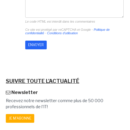
Le code HTML est interdit dans les commentaires
Ce site est protégé par reCAPTCHA et Google -
Politique de
confidentialité
-
Conditions d'utilisation
SUIVRE TOUTE L'ACTUALITÉ
Newsletter
Recevez notre newsletter comme plus de 50 000
professionnels de l'IT!
JE M'ABONNE