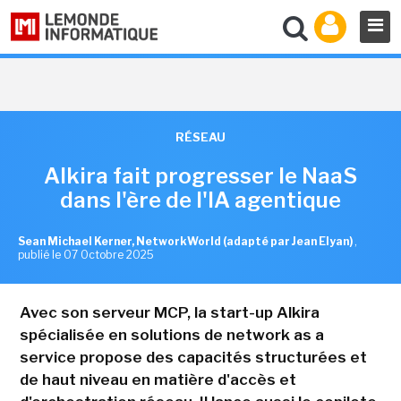
RÉSEAU
Alkira fait progresser le NaaS
dans l'ère de l'IA agentique
Sean Michael Kerner, NetworkWorld (adapté par Jean Elyan)
,
publié le 07 Octobre 2025
Avec son serveur MCP, la start-up Alkira
spécialisée en solutions de network as a
service propose des capacités structurées et
de haut niveau en matière d'accès et