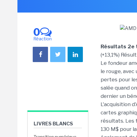
0
Réaction
Résultats 2e
(+13,1%) Résul
Le fondeur amé
le rouge, ave
pertes pour le
salée quand on 
dernier un bén
L'acquisition d
cartes graphiq
résultats. Les 
LIVRES BLANCS
130 M$ pour la
Transition numérique