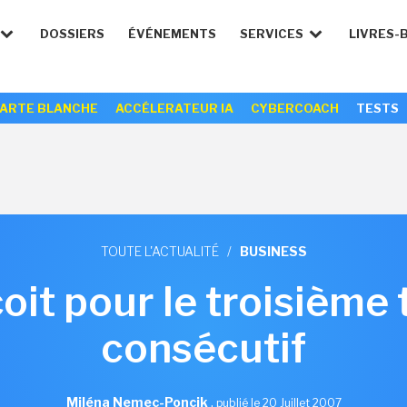
DOSSIERS
ÉVÉNEMENTS
SERVICES
LIVRES-
ARTE BLANCHE
ACCÉLERATEUR IA
CYBERCOACH
TESTS
TOUTE L'ACTUALITÉ
/
BUSINESS
it pour le troisième 
consécutif
Miléna Nemec-Poncik
,
publié le 20 Juillet 2007