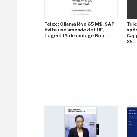
Telex : Ollama lève 65 M$, SAP
Tele
évite une amende de l'UE,
spéc
L'agent IA de codage Bob...
Capg
85...