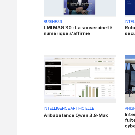
BUSINESS
INTEL
LMI MAG 30 : La souveraineté
Rubr
numérique s'affirme
sécu
INTELLIGENCE ARTIFICIELLE
PHIS
Inte
Alibaba lance Qwen 3.8-Max
fuit
cyb