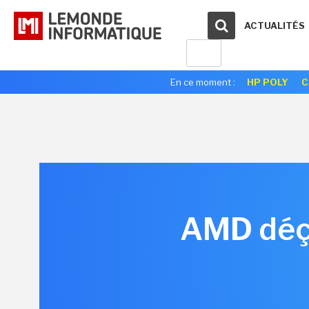
ACTUALITÉS
En ce moment :
HP POLY
C
AMD déço