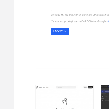
Le code HTML est interdit dans les commentaire
Ce site est protégé par reCAPTCHA et Google -