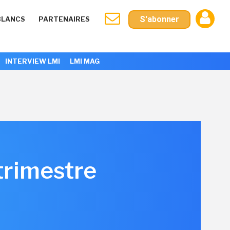
S'abonner
BLANCS
PARTENAIRES
INTERVIEW LMI
LMI MAG
trimestre