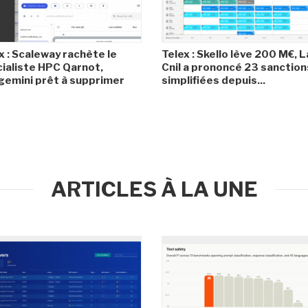
x : Scaleway rachète le
Telex : Skello lève 200 M€, L
ialiste HPC Qarnot,
Cnil a prononcé 23 sanction
emini prêt à supprimer
simplifiées depuis...
ARTICLES À LA UNE