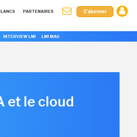
S'abonner
BLANCS
PARTENAIRES
INTERVIEW LMI
LMI MAG
et le cloud