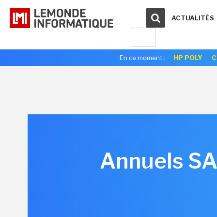
ACTUALITÉS
En ce moment :
HP POLY
C
Annuels SA