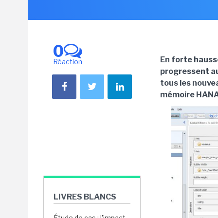
0
En forte hausse
Réaction
progressent au
tous les nouve
mémoire HANA
LIVRES BLANCS
Étude de cas : l'impact