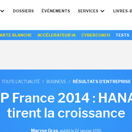
DOSSIERS
ÉVÉNEMENTS
SERVICES
LIVRES-
ARTE BLANCHE
ACCÉLERATEUR IA
CYBERCOACH
TESTS
TOUTE L'ACTUALITÉ
/
BUSINESS
/
RÉSULTATS D'ENTREPRISE
P France 2014 : HANA 
tirent la croissance
Maryse Gros
,
publié le 22 Janvier 2015