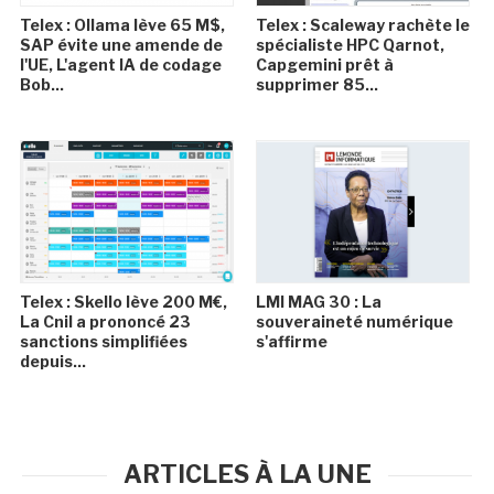
Telex : Ollama lève 65 M$,
Telex : Scaleway rachète le
SAP évite une amende de
spécialiste HPC Qarnot,
l'UE, L'agent IA de codage
Capgemini prêt à
Bob...
supprimer 85...
Telex : Skello lève 200 M€,
LMI MAG 30 : La
La Cnil a prononcé 23
souveraineté numérique
sanctions simplifiées
s'affirme
depuis...
ARTICLES À LA UNE