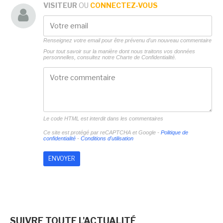
VISITEUR
OU
CONNECTEZ-VOUS
Renseignez votre email pour être prévenu d'un nouveau commentaire
Pour tout savoir sur la manière dont nous traitons vos données
personnelles, consultez notre
Charte de Confidentialité.
Le code HTML est interdit dans les commentaires
Ce site est protégé par reCAPTCHA et Google -
Politique de
confidentialité
-
Conditions d'utilisation
SUIVRE TOUTE L'ACTUALITÉ