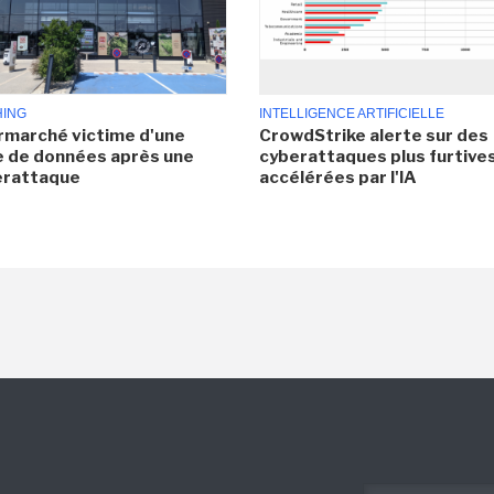
HING
INTELLIGENCE ARTIFICIELLE
rmarché victime d'une
CrowdStrike alerte sur des
e de données après une
cyberattaques plus furtives
erattaque
accélérées par l'IA