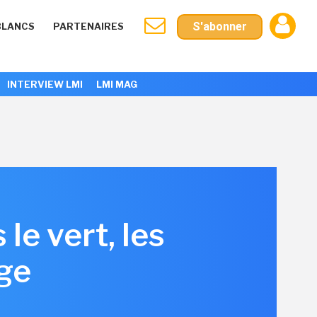
S'abonner
BLANCS
PARTENAIRES
INTERVIEW LMI
LMI MAG
le vert, les
ge