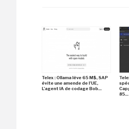
Telex : Ollama lève 65 M$, SAP
Tele
évite une amende de l'UE,
spéc
L'agent IA de codage Bob...
Capg
85...