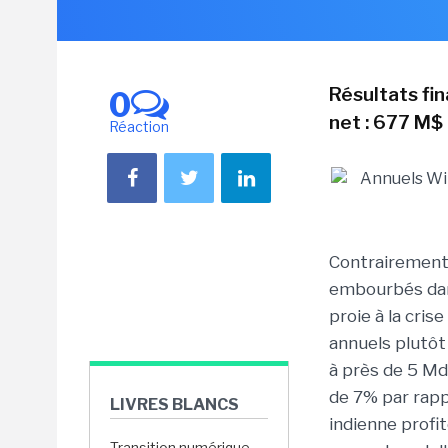
Résultats fi
0
net : 677 M$
Réaction
Contrairement 
embourbés dan
proie à la cris
annuels plutôt 
à près de 5 Md
de 7% par rapp
LIVRES BLANCS
indienne profi
Transition numérique