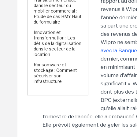
rapport au doll
dans le secteur du
revenus à Wipr
mobilier commercial :
Étude de cas HMY Haut
l'année dernièr
du formulaire
sa part une cr
Innovation et
des revenus de
transformation : Les
Wipro ne sembl
défis de la digitalisation
dans le secteur de la
avec la Banqu
location
dernier, comm
Ransomware et
en minimisant 
stockage : Comment
volume d'affai
sécuriser son
infrastructure
significatif ».
dont plus des t
BPO (externali
qu'elle allait 
trimestre de l'année, elle a embauché
Elle prévoit également de geler les sal