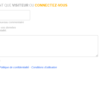
NT QUE
VISITEUR
OU
CONNECTEZ-VOUS
 nouveau commentaire
ns vos données
ialité.
s
Politique de confidentialité
-
Conditions d'utilisation