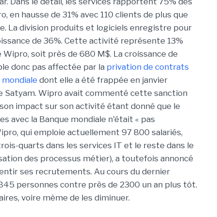
ar. Dans le détail, les services rapportent 75% des
o, en hausse de 31% avec 110 clients de plus que
e. La division produits et logiciels enregistre pour
oissance de 36%. Cette activité représente 13%
 Wipro, soit près de 680 M$. La croissance de
e donc pas affectée par la
privation de contrats
e mondiale
dont elle a été frappée en janvier
e Satyam. Wipro avait commenté cette sanction
son impact sur son activité étant donné que le
res avec la Banque mondiale n'était « pas
 Wipro, qui emploie actuellement 97 800 salariés,
rois-quarts dans les services IT et le reste dans le
sation des processus métier), a toutefois annoncé
ralentir ses recrutements. Au cours du dernier
 845 personnes contre près de 2300 un an plus tôt.
aires, voire même de les diminuer.