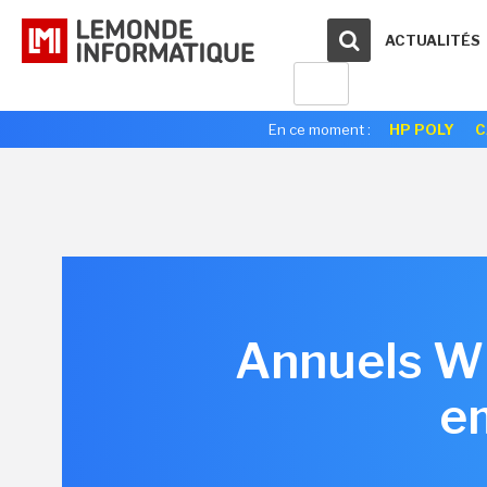
ACTUALITÉS
En ce moment :
HP POLY
C
Annuels Wip
e