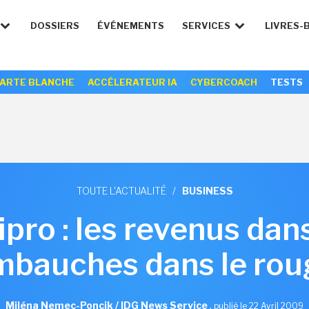
DOSSIERS
ÉVÉNEMENTS
SERVICES
LIVRES-
ARTE BLANCHE
ACCÉLERATEUR IA
CYBERCOACH
TESTS
TOUTE L'ACTUALITÉ
/
BUSINESS
ro : les revenus dans 
mbauches dans le rou
Miléna Nemec-Poncik / IDG News Service
,
publié le 22 Avril 2009