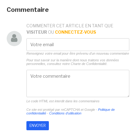
Commentaire
COMMENTER CET ARTICLE EN TANT QUE
VISITEUR
OU
CONNECTEZ-VOUS
Renseignez votre email pour être prévenu d'un nouveau commentaire
Pour tout savoir sur la manière dont nous traitons vos données
personnelles, consultez notre
Charte de Confidentialité.
Le code HTML est interdit dans les commentaires
Ce site est protégé par reCAPTCHA et Google -
Politique de
confidentialité
-
Conditions d'utilisation