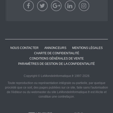
NOUS CONTACTER
ANNONCEURS
MENTIONS LÉGALES
CHARTE DE CONFIDENTIALITÉ
CONDITIONS GÉNÉRALES DE VENTE
PARAMÈTRES DE GESTION DE LA CONFIDENTIALITÉ
Copyright © LeMondeInformatique.fr 1997-2026
Toute reproduction ou représentation intégrale ou partielle, par quelque
procédé que ce soit, des pages publiées sur ce site, faite sans l'autorisation
de l'éditeur ou du webmaster du site LeMondeInformatique.fr est illicite et
constitue une contrefaçon.