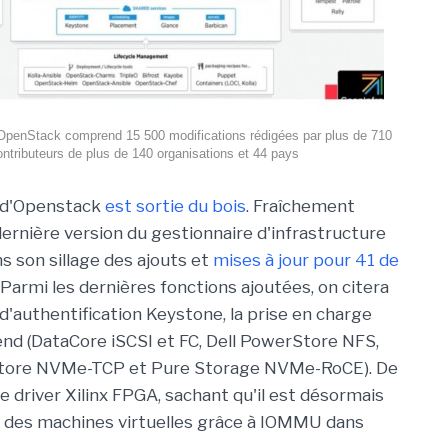
'OpenStack comprend 15 500 modifications rédigées par plus de 710
ontributeurs de plus de 140 organisations et 44 pays
n d'Openstack
est sortie du bois
. Fraîchement
dernière version du gestionnaire d'infrastructure
s son sillage des ajouts et
mises à jour pour 41 de
.). Parmi les dernières fonctions ajoutées, on citera
d'authentification Keystone, la prise en charge
nd (DataCore iSCSI et FC, Dell PowerStore NFS,
erStore NVMe-TCP et Pure Storage NVMe-RoCE). De
 driver Xilinx FPGA, sachant qu'il est désormais
e des machines virtuelles grâce à IOMMU dans