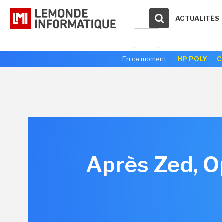
ACTUALITÉS
En ce moment :
HP POLY
C
Après Zed, O