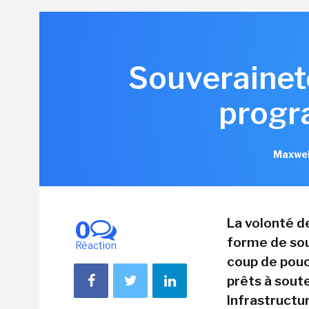
Souveraineté
progr
Maxwel
La volonté d
0
forme de sou
Réaction
coup de pouc
prêts à sout
Infrastructu