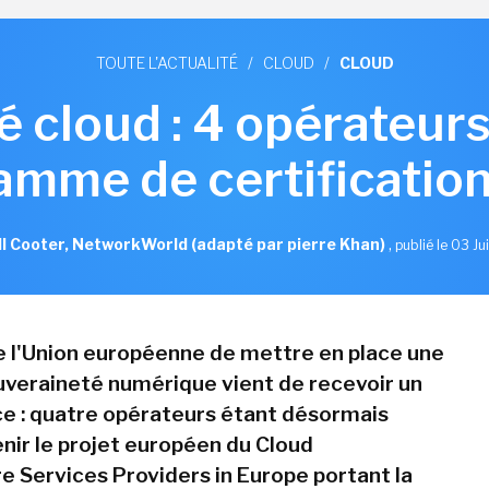
TOUTE L'ACTUALITÉ
/
CLOUD
/
CLOUD
 cloud : 4 opérateur
amme de certification
l Cooter, NetworkWorld (adapté par pierre Khan)
,
publié le 03 Ju
e l'Union européenne de mettre en place une
veraineté numérique vient de recevoir un
e : quatre opérateurs étant désormais
enir le projet européen du Cloud
re Services Providers in Europe portant la