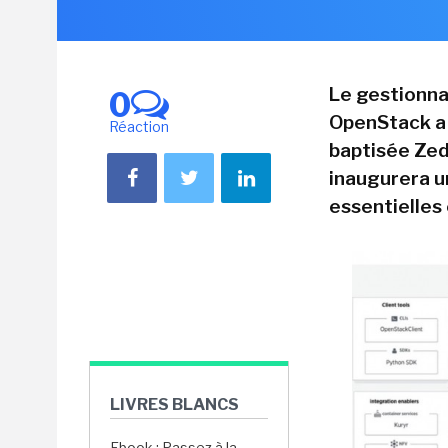
Le gestionna
0
OpenStack a 
Réaction
baptisée Zed
inaugurera un
essentielles 
LIVRES BLANCS
Ebook : Passez à la