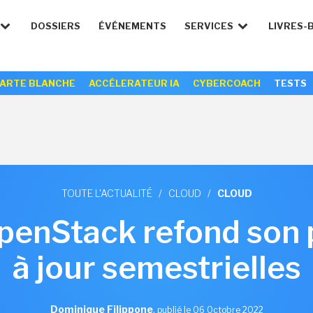
DOSSIERS
ÉVÉNEMENTS
SERVICES
LIVRES-
ARTE BLANCHE
ACCÉLERATEUR IA
CYBERCOACH
TESTS
TOUTE L'ACTUALITÉ
/
CLOUD
/
CLOUD
penStack refond son 
à jour semestrielles
Dominique Filippone
,
publié le 06 Octobre 2022