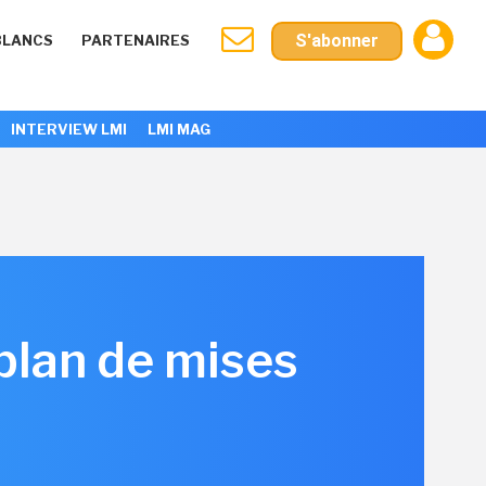
S'abonner
BLANCS
PARTENAIRES
INTERVIEW LMI
LMI MAG
plan de mises