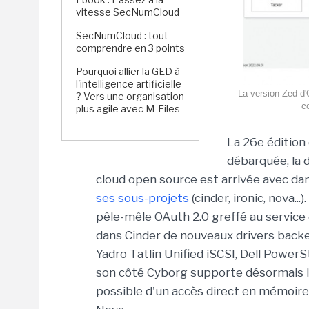
vitesse SecNumCloud
SecNumCloud : tout
comprendre en 3 points
Pourquoi allier la GED à
l'intelligence artificielle
La version Zed d
? Vers une organisation
c
plus agile avec M-Files
La 26e éditio
débarquée, la 
cloud open source est arrivée avec dan
ses sous-projets
(cinder, ironic, nova..
pêle-mêle OAuth 2.0 greffé au service 
dans Cinder de nouveaux drivers backe
Yadro Tatlin Unified iSCSI, Dell Pow
son côté Cyborg supporte désormais le
possible d'un accès direct en mémoir