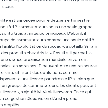
OS réseau phare d'Arista exécuté dans la gamme de
nisseur.
bilité est annoncée pour le deuxième trimestre
 jusqu'à 48 commutateurs sous une seule grappe
ésente trois avantages principaux. D’abord, il
groupe de commutateurs comme une seule entité
facilite l'exploitation du réseau », a détaillé Sriram
des produits chez Arista. « Ensuite, il permet la
s une grande organisation mondiale largement
sales, les adresses IP peuvent être une ressource
es clients utilisent des outils tiers, comme
sposent d'une licence par adresse IP, si bien que,
r un groupe de commutateurs, les clients peuvent
 licence », a ajouté M. Venkiteswaran. En ce qui
on de gestion CloudVision d'Arista prend
s empilés.