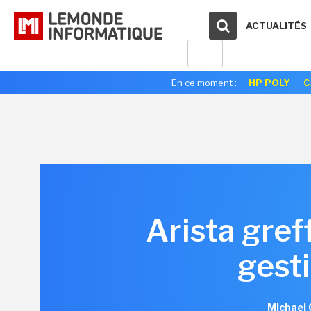
ACTUALITÉS
En ce moment :
HP POLY
C
Arista gref
gest
Michael 