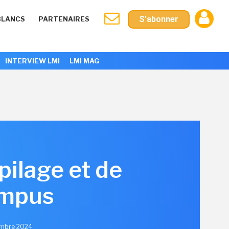
S'abonner
BLANCS
PARTENAIRES
INTERVIEW LMI
LMI MAG
pilage et de
ampus
embre 2024