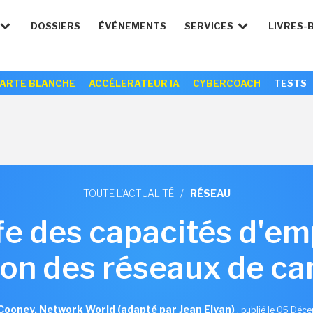
DOSSIERS
ÉVÉNEMENTS
SERVICES
LIVRES-
ARTE BLANCHE
ACCÉLERATEUR IA
CYBERCOACH
TESTS
TOUTE L'ACTUALITÉ
/
RÉSEAU
fe des capacités d'em
ion des réseaux de c
Cooney, Network World (adapté par Jean Elyan)
,
publié le 05 Déc