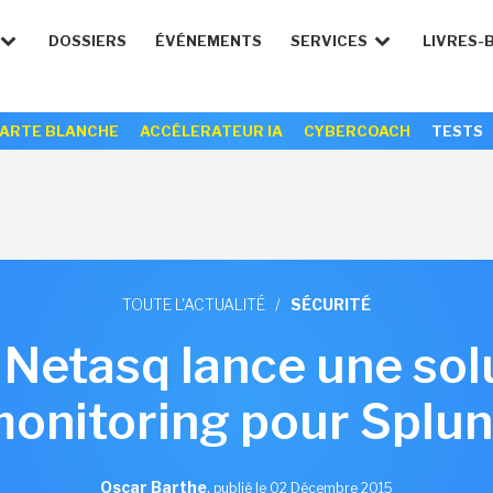
DOSSIERS
ÉVÉNEMENTS
SERVICES
LIVRES-
ARTE BLANCHE
ACCÉLERATEUR IA
CYBERCOACH
TESTS
TOUTE L'ACTUALITÉ
/
SÉCURITÉ
Netasq lance une sol
onitoring pour Splu
Oscar Barthe
,
publié le 02 Décembre 2015