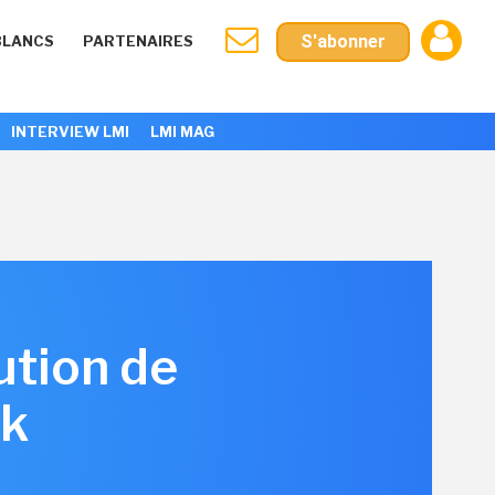
S'abonner
BLANCS
PARTENAIRES
INTERVIEW LMI
LMI MAG
ution de
nk