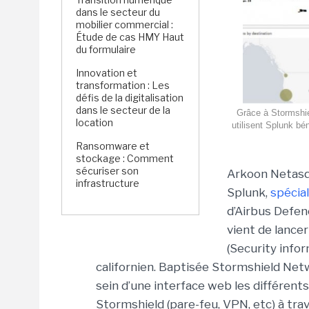
dans le secteur du
mobilier commercial :
Étude de cas HMY Haut
du formulaire
Innovation et
transformation : Les
défis de la digitalisation
dans le secteur de la
Grâce à Stormshie
location
utilisent Splunk bé
Ransomware et
stockage : Comment
sécuriser son
Arkoon Netasq a
infrastructure
Splunk,
spécia
d’Airbus Defe
vient de lancer
(Security info
californien. Baptisée Stormshield Netw
sein d’une interface web les différen
Stormshield (pare-feu, VPN, etc) à tra