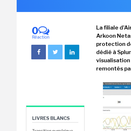
La filiale d'
0
Arkoon Netas
Réaction
protection d
dédié à Splu
visualisatio
remontés par
LIVRES BLANCS
Transition numérique