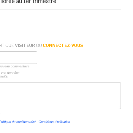
liorée au 1er trimestre
NT QUE
VISITEUR
OU
CONNECTEZ-VOUS
 nouveau commentaire
ns vos données
ialité.
s
Politique de confidentialité
-
Conditions d'utilisation