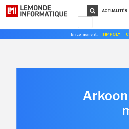
ACTUALITÉS
En ce moment :
HP POLY
C
Arkoon 
m