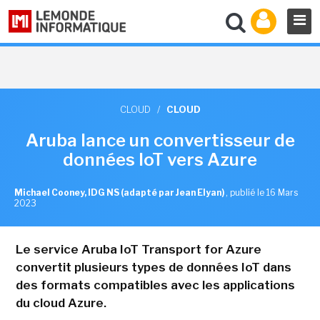
CLOUD
/
CLOUD
Aruba lance un convertisseur de
données IoT vers Azure
Michael Cooney, IDG NS (adapté par Jean Elyan)
,
publié le 16 Mars
2023
Le service Aruba IoT Transport for Azure
convertit plusieurs types de données IoT dans
des formats compatibles avec les applications
du cloud Azure.