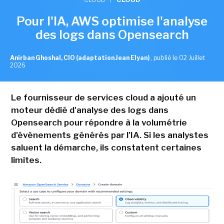
Pour l'IA, AWS optimise l'analyse
des logs dans Opensearch
Anirban Ghoshal, CIO (adaptation Jean Elyan)
,
publié le 02 Juillet
2026
Le fournisseur de services cloud a ajouté un
moteur dédié d'analyse des logs dans
Opensearch pour répondre à la volumétrie
d'évènements générés par l'IA. Si les analystes
saluent la démarche, ils constatent certaines
limites.