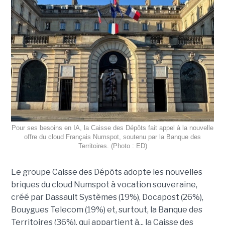
Pour ses besoins en IA, la Caisse des Dépôts fait appel à la nouvelle
offre du cloud Français Numspot, soutenu par la Banque des
Territoires. (Photo : ED)
Le groupe Caisse des Dépôts adopte les nouvelles
briques du cloud Numspot à vocation souveraine,
créé par Dassault Systèmes (19%), Docapost (26%),
Bouygues Telecom (19%) et, surtout, la Banque des
Territoires (36%), qui appartient à... la Caisse des