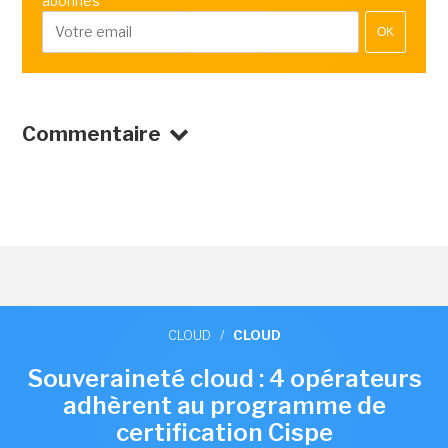
abonnés
OK
Commentaire
CLOUD
/
CLOUD
Souveraineté cloud : 4 opérateurs
adhèrent au programme de
certification Cispe