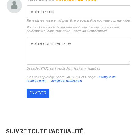
Renseignez votre email pour être prévenu d'un nouveau commentaire
Pour tout savoir sur la manière dont nous traitons vos données
personnelles, consultez notre
Charte de Confidentialité.
Le code HTML est interdit dans les commentaires
Ce site est protégé par reCAPTCHA et Google -
Politique de
confidentialité
-
Conditions d'utilisation
SUIVRE TOUTE L'ACTUALITÉ