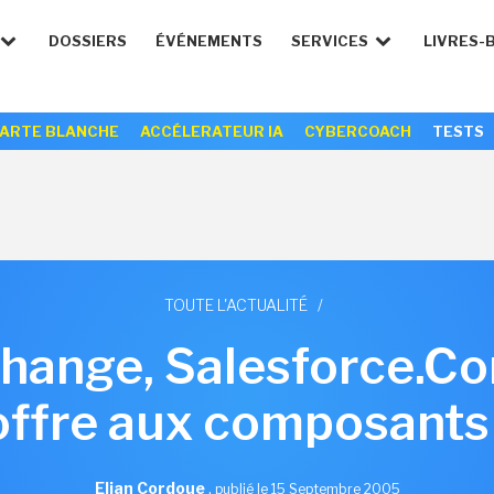
DOSSIERS
ÉVÉNEMENTS
SERVICES
LIVRES-
ARTE BLANCHE
ACCÉLERATEUR IA
CYBERCOACH
TESTS
TOUTE L'ACTUALITÉ
/
ange, Salesforce.Co
offre aux composants 
Elian Cordoue
,
publié le 15 Septembre 2005