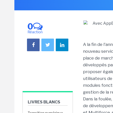
0
Réaction
A la fin de l'a
nouveau servic
place de march
développés par
proposer égale
utilisateurs d
modules foncti
gestion de la r
Dans la foulée
LIVRES BLANCS
de développeme
et Multiforce,
Transition numérique