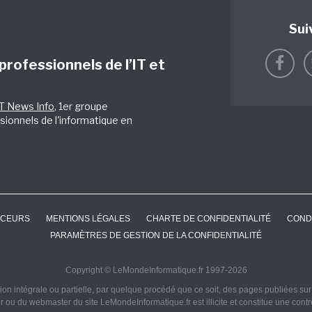
Sui
 professionnels de l’IT et
IT News Info
, 1er groupe
sionnels de l'informatique en
CEURS
MENTIONS LÉGALES
CHARTE DE CONFIDENTIALITÉ
COND
PARAMÈTRES DE GESTION DE LA CONFIDENTIALITÉ
Copyright © LeMondeInformatique.fr 1997-2026
on intégrale ou partielle, par quelque procédé que ce soit, des pages publiées sur ce
ur ou du webmaster du site LeMondeInformatique.fr est illicite et constitue une cont