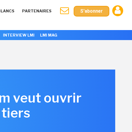
S'abonner
BLANCS
PARTENAIRES
INTERVIEW LMI
LMI MAG
m veut ouvrir
tiers