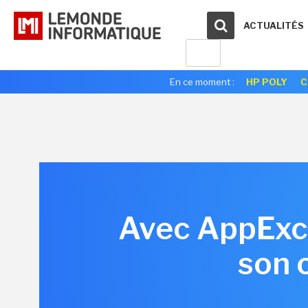
ACTUALITÉS
En ce moment :
HP POLY
C
Avec AppExch
son 