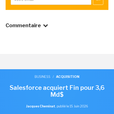
Commentaire
BUSINESS
/
ACQUISITION
Salesforce acquiert Fin pour 3,6
Md$
Jacques Cheminat
,
publié le 15 Juin 2026