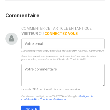
Commentaire
COMMENTER CET ARTICLE EN TANT QUE
VISITEUR
OU
CONNECTEZ-VOUS
Renseignez votre email pour être prévenu d'un nouveau commentaire
Pour tout savoir sur la manière dont nous traitons vos données
personnelles, consultez notre
Charte de Confidentialité.
Le code HTML est interdit dans les commentaires
Ce site est protégé par reCAPTCHA et Google -
Politique de
confidentialité
-
Conditions d'utilisation