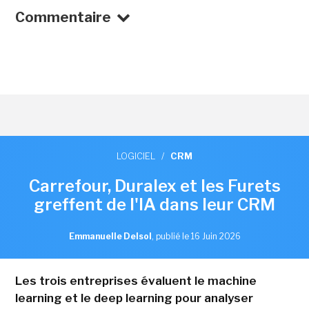
Commentaire
LOGICIEL
/
CRM
Carrefour, Duralex et les Furets
greffent de l'IA dans leur CRM
Emmanuelle Delsol
,
publié le 16 Juin 2026
Les trois entreprises évaluent le machine
learning et le deep learning pour analyser