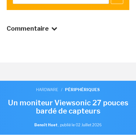
Commentaire
HARDWARE
/
PÉRIPHÉRIQUES
Un moniteur Viewsonic 27 pouces
bardé de capteurs
Benoît Huet
,
publié le 02 Juillet 2026