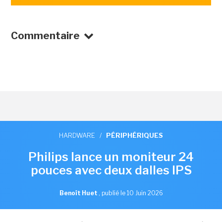
Commentaire
HARDWARE
/
PÉRIPHÉRIQUES
Philips lance un moniteur 24
pouces avec deux dalles IPS
Benoît Huet
,
publié le 10 Juin 2026