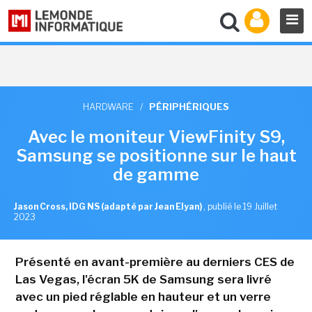
HARDWARE
/
PÉRIPHÉRIQUES
Avec le moniteur ViewFinity S9,
Samsung se positionne sur le haut
de gamme
Jason Cross, IDG NS (adapté par Jean Elyan)
,
publié le 19 Juillet
2023
Présenté en avant-première au derniers CES de
Las Vegas, l'écran 5K de Samsung sera livré
avec un pied réglable en hauteur et un verre