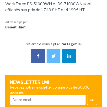
WorkForce DS-51000WN et DS-71000WN sont
affichés aux prix de 1 749 € HT et 4 199 € HT.
Article rédigé par
Benoît Huet
Cet article vous a plu?
Partagez le !
NEWSLETTER LMI
Recevez notre newsletter comme plus de 50000
abonnés
OK