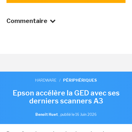
Commentaire
HARDWARE
/
PÉRIPHÉRIQUES
Epson accélère la GED avec ses
derniers scanners A3
Benoît Huet
,
publié le 16 Juin 2026