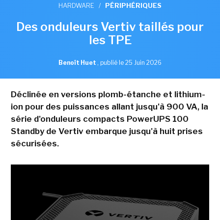
HARDWARE
/
PÉRIPHÉRIQUES
Des onduleurs Vertiv taillés pour
les TPE
Benoît Huet
,
publié le 25 Juin 2026
Déclinée en versions plomb-étanche et lithium-
ion pour des puissances allant jusqu'à 900 VA, la
série d'onduleurs compacts PowerUPS 100
Standby de Vertiv embarque jusqu'à huit prises
sécurisées.