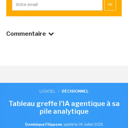
OK
Commentaire
LOGICIEL
/
DÉCISIONNEL
Tableau greffe l'IA agentique à sa
pile analytique
Dominique Filippone
,
publié le 06 Juillet 2026