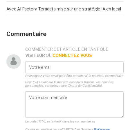
Avec AI Factory, Teradata mise sur une stratégie IA en local
Commentaire
COMMENTER CET ARTICLE EN TANT QUE
VISITEUR
OU
CONNECTEZ-VOUS
Renseignez votre email pour être prévenu d'un nouveau commentaire
Pour tout savoir sur la manière dont nous traitons vos données
personnelles, consultez notre
Charte de Confidentialité.
Le code HTML est interdit dans les commentaires
Ce site est protégé par reCAPTCHA et Google -
Politique de