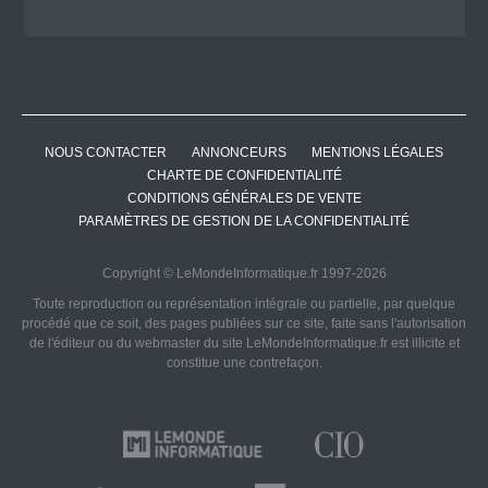
NOUS CONTACTER
ANNONCEURS
MENTIONS LÉGALES
CHARTE DE CONFIDENTIALITÉ
CONDITIONS GÉNÉRALES DE VENTE
PARAMÈTRES DE GESTION DE LA CONFIDENTIALITÉ
Copyright © LeMondeInformatique.fr 1997-2026
Toute reproduction ou représentation intégrale ou partielle, par quelque
procédé que ce soit, des pages publiées sur ce site, faite sans l'autorisation
de l'éditeur ou du webmaster du site LeMondeInformatique.fr est illicite et
constitue une contrefaçon.