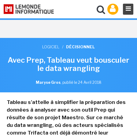
LOGICIEL
/
DÉCISIONNEL
Avec Prep, Tableau veut bousculer
le data wrangling
Maryse Gros
,
publié le 24 Avril 2018
Tableau s'attelle à simplifier la préparation des
données à analyser avec son outil Prep qui
résulte de son projet Maestro. Sur ce marché
du data wrangling, où des acteurs spécialisés
comme Trifacta ont déjà démontré leur