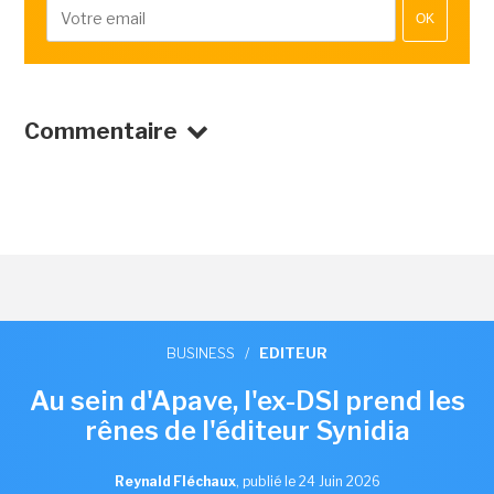
OK
Commentaire
BUSINESS
/
EDITEUR
Au sein d'Apave, l'ex-DSI prend les
rênes de l'éditeur Synidia
Reynald Fléchaux
,
publié le 24 Juin 2026