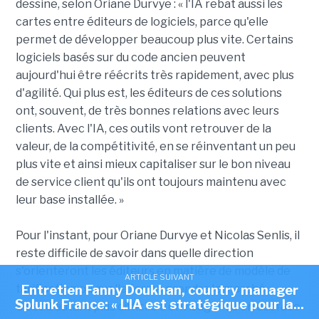
dessine, selon Oriane Durvye : « l'IA rebat aussi les
cartes entre éditeurs de logiciels, parce qu'elle
permet de développer beaucoup plus vite. Certains
logiciels basés sur du code ancien peuvent
aujourd'hui être réécrits très rapidement, avec plus
d'agilité. Qui plus est, les éditeurs de ces solutions
ont, souvent, de très bonnes relations avec leurs
clients. Avec l'IA, ces outils vont retrouver de la
valeur, de la compétitivité, en se réinventant un peu
plus vite et ainsi mieux capitaliser sur le bon niveau
de service client qu'ils ont toujours maintenu avec
leur base installée. »
Pour l'instant, pour Oriane Durvye et Nicolas Senlis, il
reste difficile de savoir dans quelle direction
s'orienteront les éditeurs en matière de modèle de
ARTICLE SUIVANT
tarification ou quelle forme prendra le marché. «
Entretien Fanny Doukhan, country manager
Splunk France: « L'IA est stratégique pour la...
C'est d'autant plus difficile à envisager qu'on est face