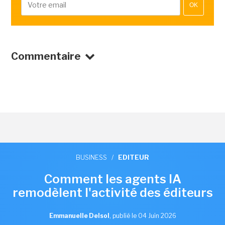
OK
Commentaire
BUSINESS
/
EDITEUR
Comment les agents IA
remodèlent l'activité des éditeurs
Emmanuelle Delsol
,
publié le 04 Juin 2026