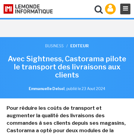
BUSINESS
/
EDITEUR
Avec Sightness, Castorama pilote
le transport des livraisons aux
clients
Emmanuelle Delsol
,
publié le 23 Aout 2024
Pour réduire les coûts de transport et
augmenter la qualité des livraisons des
commandes à ses clients depuis ses magasins,
Castorama a opté pour deux modules de la