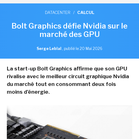
DATACENTER
/
CALCUL
Bolt Graphics défie Nvidia sur le
marché des GPU
Serge Leblal
,
publié le 20 Mai 2026
La start-up Bolt Graphics affirme que son GPU
rivalise avec le meilleur circuit graphique Nvidia
du marché tout en consommant deux fois
moins d'énergie.