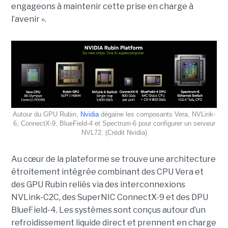
engageons à maintenir cette prise en charge à
l’avenir ».
Autour du GPU Rubin,
Nvidia
dégaine les composants Vera, NVLink-
6, ConnectX-9, BlueField-4 et Spectrum-6 pour configurer un serveur
NVL72. (Crédit Nvidia)
Au cœur de la plateforme se trouve une architecture
étroitement intégrée combinant des CPU Vera et
des GPU Rubin reliés via des interconnexions
NVLink-C2C, des SuperNIC ConnectX-9 et des DPU
BlueField-4. Les systèmes sont conçus autour d’un
refroidissement liquide direct et prennent en charge