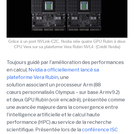
Grâce à un pont NVLink-C2C, Nvidia relie quatre GPU Rubin à deux
CPU Vera sur sa plateforme Vera Rubin NVL4. (Crédit Nvidia)
Toujours guidé par l'amélioration des performances
en calcul,
Nvidia a officiellement lancé sa
plateforme
Vera Rubin
, une
solution associant un processeur Arm (88
cœurs personnalisés Olympus – sur base Armv9.2)
et deux GPU Rubin (voir encadré), présentée comme
une avancée majeure dans la convergence entre
l’intelligence artificielle et le calcul haute
performance (HPC) au service de la recherche
scientifique. Présentée lors de la
conférence ISC