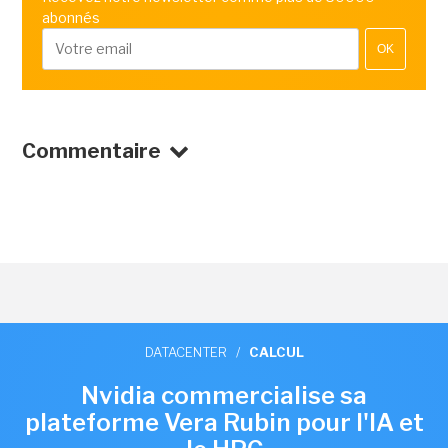
abonnés
OK
Commentaire
DATACENTER
/
CALCUL
Nvidia commercialise sa
plateforme Vera Rubin pour l'IA et