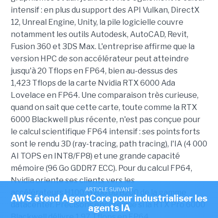
intensif : en plus du support des API Vulkan, DirectX
12, Unreal Engine, Unity, la pile logicielle couvre
notamment les outils Autodesk, AutoCAD, Revit,
Fusion 360 et 3DS Max. L'entreprise affirme que la
version HPC de son accélérateur peut atteindre
jusqu'à 20 Tflops en FP64, bien au-dessus des
1,423 Tflops de la carte Nvidia RTX 6000 Ada
Lovelace en FP64. Une comparaison très curieuse,
quand on sait que cette carte, toute comme la RTX
6000 Blackwell plus récente, n'est pas conçue pour
le calcul scientifique FP64 intensif : ses points forts
sont le rendu 3D (ray-tracing, path tracing), l'IA (4 000
AI TOPS en INT8/FP8) et une grande capacité
mémoire (96 Go GDDR7 ECC). Pour du calcul FP64,
Nvidia oriente ses clients vers les
ARTICLE SUIVANT
accélérateurs H100, H200 ou B200 de la gamme
AWS étend AgentCore pour industrialiser les
datacenter. Précisons encore que si la RTX Pro 6000
agents IA
Blackwell délivre 1,97 Tflops en FP64,