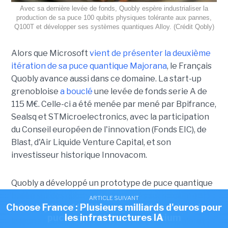
Avec sa dernière levée de fonds, Quobly espère industrialiser la
production de sa puce 100 qubits physiques tolérante aux pannes,
Q100T et développer ses systèmes quantiques Alloy. (Crédit Qobly)
Alors que Microsoft
vient de présenter la deuxième
itération de sa puce quantique Majorana
, le Français
Quobly avance aussi dans ce domaine. La start-up
grenobloise
a bouclé
une levée de fonds serie A de
115 M€. Celle-ci a été menée par mené par Bpifrance,
Sealsq et STMicroelectronics, avec la participation
du Conseil européen de l'innovation (Fonds EIC), de
Blast, d'Air Liquide Venture Capital, et son
investisseur historique Innovacom.
Quobly a développé un prototype de puce quantique
basée sur des qubits de spin gravés sur silicium en
ARTICLE SUIVANT
ARTICLE SUIVANT
Choose France : Plusieurs milliards d'euros pour
Quobly lève 115 M€ pour accélérer dans les
technologie FD-SOI 28 nm. Anciennement Siquance,
puces quantiques sur silicium
les infrastructures IA
la jeune pousse a été créée en 2022 à Grenoble, et