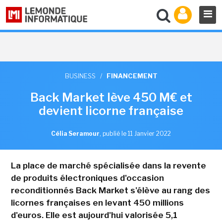
BUSINESS
/
FINANCEMENT
Back Market lève 450 M€ et
devient licorne française
Célia Seramour
,
publié le 11 Janvier 2022
La place de marché spécialisée dans la revente
de produits électroniques d'occasion
reconditionnés Back Market s'élève au rang des
licornes françaises en levant 450 millions
d'euros. Elle est aujourd'hui valorisée 5,1