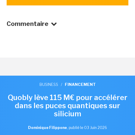
Commentaire
BUSINESS
/
FINANCEMENT
Quobly lève 115 M€ pour accélérer
dans les puces quantiques sur
silicium
Dominique Filippone
,
publié le 03 Juin 2026