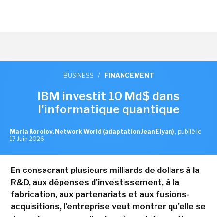
BUSINESS
/
FINANCEMENT
IBM investit 10 Md$ dans
l'informatique quantique
Maria Korolov, Network World (adaptation Jean Elyan)
,
publié le
17 Juin 2026
En consacrant plusieurs milliards de dollars à la
R&D, aux dépenses d'investissement, à la
fabrication, aux partenariats et aux fusions-
acquisitions, l'entreprise veut montrer qu'elle se