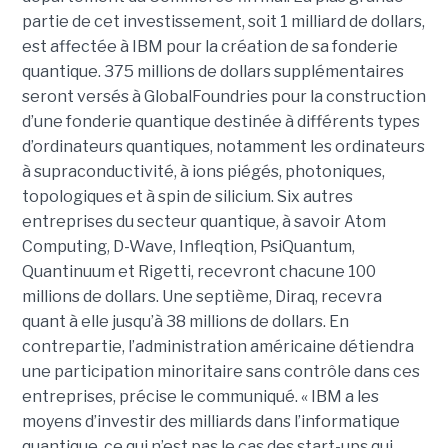
partie de cet investissement, soit 1 milliard de dollars,
est affectée à IBM pour la création de sa fonderie
quantique. 375 millions de dollars supplémentaires
seront versés à GlobalFoundries pour la construction
d’une fonderie quantique destinée à différents types
d’ordinateurs quantiques, notamment les ordinateurs
à supraconductivité, à ions piégés, photoniques,
topologiques et à spin de silicium. Six autres
entreprises du secteur quantique, à savoir Atom
Computing, D-Wave, Infleqtion, PsiQuantum,
Quantinuum et Rigetti, recevront chacune 100
millions de dollars. Une septième, Diraq, recevra
quant à elle jusqu’à 38 millions de dollars. En
contrepartie, l’administration américaine détiendra
une participation minoritaire sans contrôle dans ces
entreprises, précise le communiqué. « IBM a les
moyens d’investir des milliards dans l’informatique
quantique, ce qui n’est pas le cas des start-ups qui