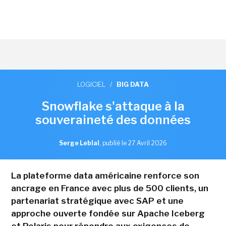
LOGICIEL
/
BIG DATA
Snowflake s'attaque à la
souveraineté des données
Serge Leblal
,
publié le 27 Avril 2026
La plateforme data américaine renforce son
ancrage en France avec plus de 500 clients, un
partenariat stratégique avec SAP et une
approche ouverte fondée sur Apache Iceberg
et Polaris pour répondre aux exigences de