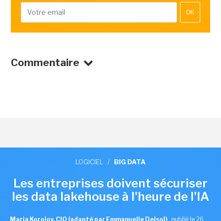
OK
Commentaire
LOGICIEL
/
BIG DATA
Les entreprises doivent sécuriser
les data lakehouse à l'heure de l'IA
Maria Korolov, CIO (adapté par Emmanuelle Delsol)
,
publié le 26