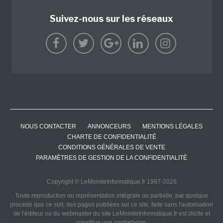
Suivez-nous sur les réseaux
NOUS CONTACTER
ANNONCEURS
MENTIONS LÉGALES
CHARTE DE CONFIDENTIALITÉ
CONDITIONS GÉNÉRALES DE VENTE
PARAMÈTRES DE GESTION DE LA CONFIDENTIALITÉ
Copyright © LeMondeInformatique.fr 1997-2026
Toute reproduction ou représentation intégrale ou partielle, par quelque
procédé que ce soit, des pages publiées sur ce site, faite sans l'autorisation
de l'éditeur ou du webmaster du site LeMondeInformatique.fr est illicite et
constitue une contrefaçon.