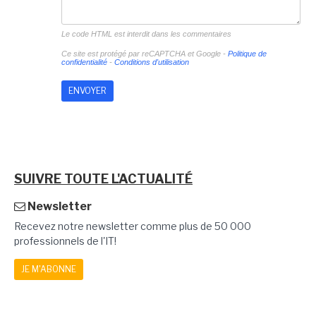
Le code HTML est interdit dans les commentaires
Ce site est protégé par reCAPTCHA et Google -
Politique de
confidentialité
-
Conditions d'utilisation
SUIVRE TOUTE L'ACTUALITÉ
Newsletter
Recevez notre newsletter comme plus de 50 000
professionnels de l'IT!
JE M'ABONNE