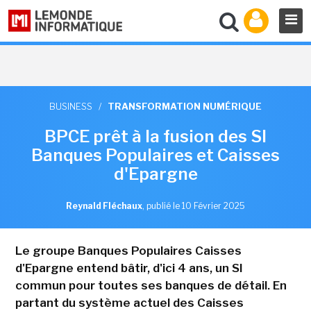
BUSINESS
/
TRANSFORMATION NUMÉRIQUE
BPCE prêt à la fusion des SI
Banques Populaires et Caisses
d'Epargne
Reynald Fléchaux
,
publié le 10 Février 2025
Le groupe Banques Populaires Caisses
d'Epargne entend bâtir, d'ici 4 ans, un SI
commun pour toutes ses banques de détail. En
partant du système actuel des Caisses