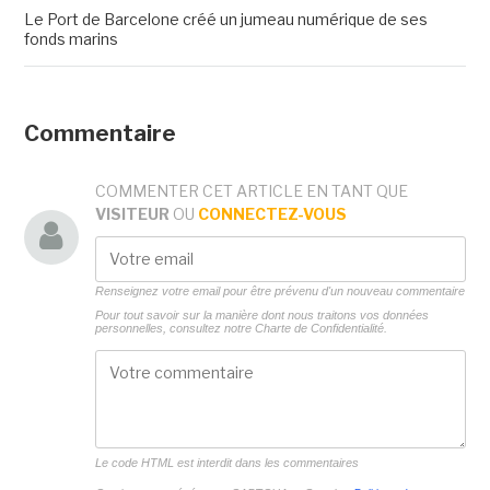
Le Port de Barcelone créé un jumeau numérique de ses
fonds marins
Commentaire
COMMENTER CET ARTICLE EN TANT QUE
VISITEUR
OU
CONNECTEZ-VOUS
Renseignez votre email pour être prévenu d'un nouveau commentaire
Pour tout savoir sur la manière dont nous traitons vos données
personnelles, consultez notre
Charte de Confidentialité.
Le code HTML est interdit dans les commentaires