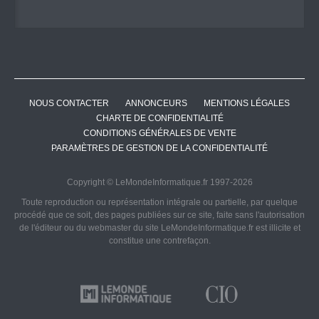
NOUS CONTACTER
ANNONCEURS
MENTIONS LÉGALES
CHARTE DE CONFIDENTIALITÉ
CONDITIONS GÉNÉRALES DE VENTE
PARAMÈTRES DE GESTION DE LA CONFIDENTIALITÉ
Copyright © LeMondeInformatique.fr 1997-2026
Toute reproduction ou représentation intégrale ou partielle, par quelque
procédé que ce soit, des pages publiées sur ce site, faite sans l'autorisation
de l'éditeur ou du webmaster du site LeMondeInformatique.fr est illicite et
constitue une contrefaçon.