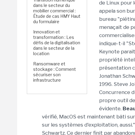
de Linux pour l
dans le secteur du
appela son bur
mobilier commercial :
Étude de cas HMY Haut
bureau "piétina
du formulaire
menaçait de po
Innovation et
commercialiser
transformation : Les
défis de la digitalisation
indique-t-il "S
dans le secteur de la
Keynote paraît
location
propriété intel
Ransomware et
présentation c
stockage : Comment
sécuriser son
Jonathan Schwa
infrastructure
1996. Steve Job
Concurrence du
propre outil de
évidente.
Beau
vérifié, MacOS est maintenant bâti su
sur les systèmes d'exploitation, aussi.
Schwartz. Ce dernier finit par abando