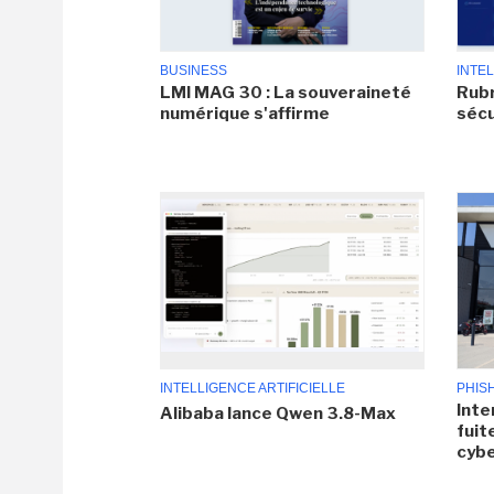
BUSINESS
INTEL
LMI MAG 30 : La souveraineté
Rubr
numérique s'affirme
sécu
INTELLIGENCE ARTIFICIELLE
PHIS
Inte
Alibaba lance Qwen 3.8-Max
fuit
cyb