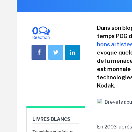
Dans son blog
0
temps PDG de
Réaction
bons artistes
évoque quel
de la menace 
est monnaie 
technologies,
Kodak.
LIVRES BLANCS
En 2003, après
Transition numérique