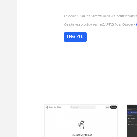
Le code HTML est interdit dans les commentaire
Ce site est protégé par reCAPTCHA et Google -