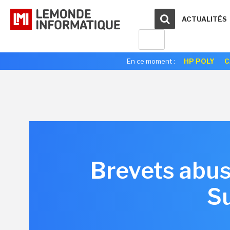
ACTUALITÉS
En ce moment :
HP POLY
C
Brevets abus
Su