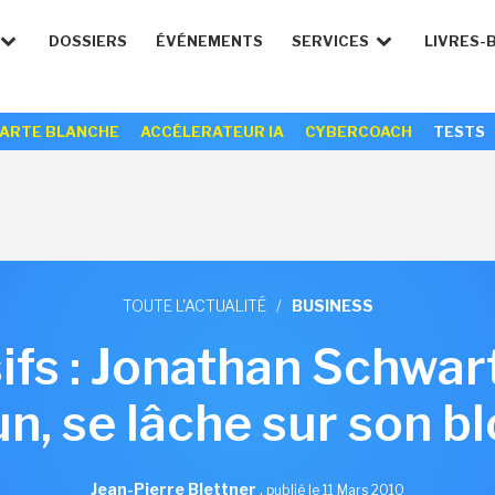
DOSSIERS
ÉVÉNEMENTS
SERVICES
LIVRES-
ARTE BLANCHE
ACCÉLERATEUR IA
CYBERCOACH
TESTS
TOUTE L'ACTUALITÉ
/
BUSINESS
ifs : Jonathan Schwar
n, se lâche sur son b
Jean-Pierre Blettner
,
publié le 11 Mars 2010