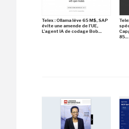
Telex : Ollama lève 65 M$, SAP
Tele
évite une amende de l'UE,
spéc
L'agent IA de codage Bob...
Capg
85...