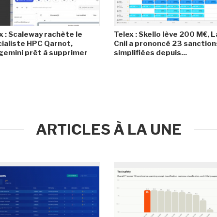
x : Scaleway rachète le
Telex : Skello lève 200 M€, L
ialiste HPC Qarnot,
Cnil a prononcé 23 sanction
emini prêt à supprimer
simplifiées depuis...
ARTICLES À LA UNE