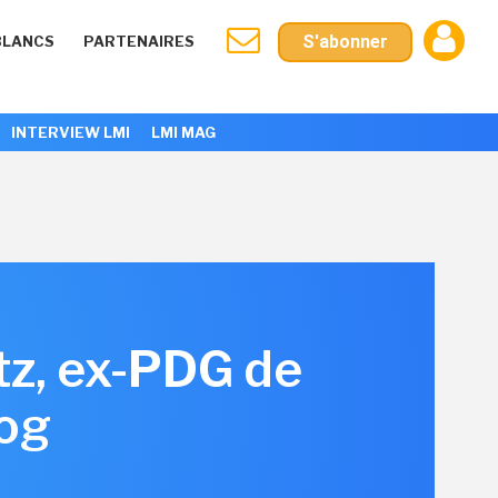
S'abonner
BLANCS
PARTENAIRES
INTERVIEW LMI
LMI MAG
tz, ex-PDG de
log