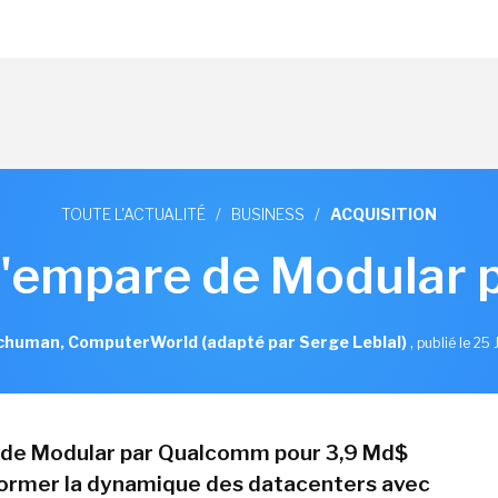
TOUTE L'ACTUALITÉ
/
BUSINESS
/
ACQUISITION
empare de Modular 
chuman, ComputerWorld (adapté par Serge Leblal)
,
publié le 25
n de Modular par Qualcomm pour 3,9 Md$
former la dynamique des datacenters avec