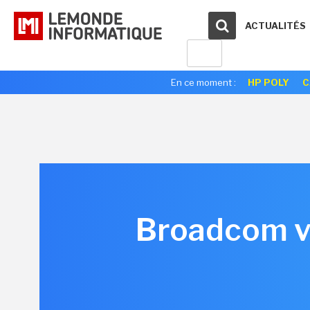
ACTUALITÉS
En ce moment :
HP POLY
C
Broadcom v