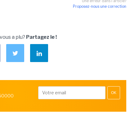
Une erreur dans l'article?
Proposez-nous une correction
 vous a plu?
Partagez le !
OK
 50000