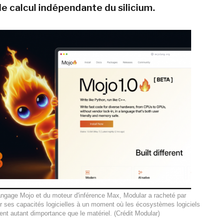
e calcul indépendante du silicium.
 langage Mojo et du moteur d'inférence Max, Modular a racheté par
 ses capacités logicielles à un moment où les écosystèmes logiciels
ent autant dimportance que le matériel. (Crédit Modular)