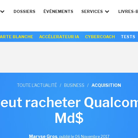
DOSSIERS
ÉVÉNEMENTS
SERVICES
LIVRES-
ARTE BLANCHE
ACCÉLERATEUR IA
CYBERCOACH
TESTS
TOUTE L'ACTUALITÉ
/
BUSINESS
/
ACQUISITION
eut racheter Qualco
Md$
Maryse Gros
,
publié le 06 Novembre 2017