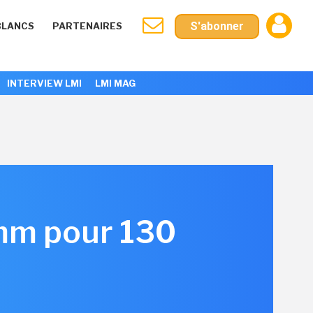
S'abonner
BLANCS
PARTENAIRES
INTERVIEW LMI
LMI MAG
mm pour 130