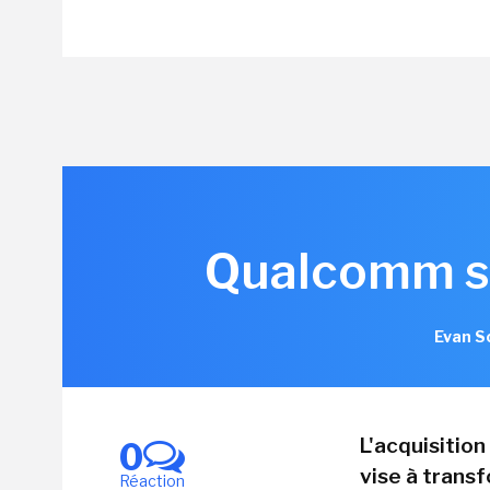
Qualcomm s'
Evan S
L'acquisitio
0
vise à trans
Réaction