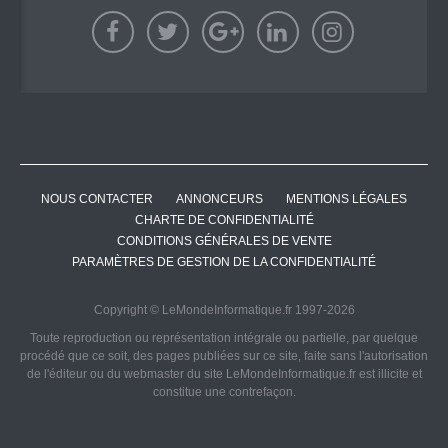
NOUS CONTACTER
ANNONCEURS
MENTIONS LÉGALES
CHARTE DE CONFIDENTIALITÉ
CONDITIONS GÉNÉRALES DE VENTE
PARAMÈTRES DE GESTION DE LA CONFIDENTIALITÉ
Copyright © LeMondeInformatique.fr 1997-2026
Toute reproduction ou représentation intégrale ou partielle, par quelque
procédé que ce soit, des pages publiées sur ce site, faite sans l'autorisation
de l'éditeur ou du webmaster du site LeMondeInformatique.fr est illicite et
constitue une contrefaçon.