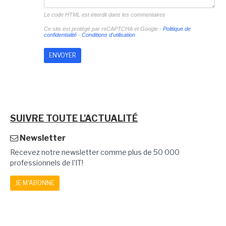
Le code HTML est interdit dans les commentaires
Ce site est protégé par reCAPTCHA et Google -
Politique de
confidentialité
-
Conditions d'utilisation
SUIVRE TOUTE L'ACTUALITÉ
Newsletter
Recevez notre newsletter comme plus de 50 000
professionnels de l'IT!
JE M'ABONNE