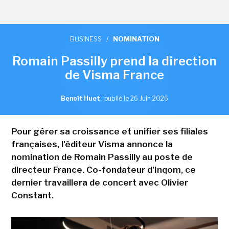
BUSINESS
/
NOMINATION
Romain Passilly prend la direction
de Visma France
Benoît Huet
,
publié le 26 Juin 2026
Pour gérer sa croissance et unifier ses filiales
françaises, l'éditeur Visma annonce la
nomination de Romain Passilly au poste de
directeur France. Co-fondateur d'Inqom, ce
dernier travaillera de concert avec Olivier
Constant.