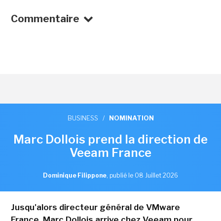
Commentaire
BUSINESS
/
NOMINATION
Marc Dollois prend la direction de
Veeam France
Dominique Filippone
,
publié le 08 Juillet 2026
Jusqu'alors directeur général de VMware
France, Marc Dollois arrive chez Veeam pour