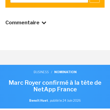
Commentaire
BUSINESS
/
NOMINATION
Marc Royer confirmé à la tête de
NetApp France
Benoît Huet
,
publié le 24 Juin 2026