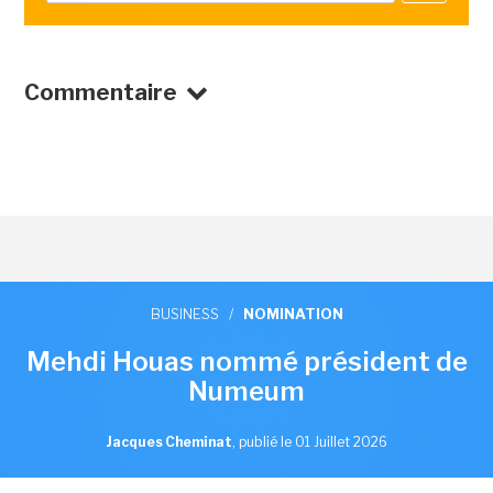
Commentaire
BUSINESS
/
NOMINATION
Mehdi Houas nommé président de
Numeum
Jacques Cheminat
,
publié le 01 Juillet 2026