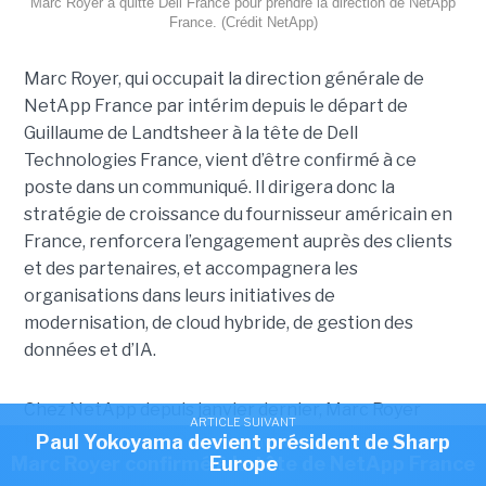
Marc Royer a quitté Dell France pour prendre la direction de NetApp
France. (Crédit NetApp)
Marc Royer, qui occupait la direction générale de
NetApp France par intérim depuis le départ de
Guillaume de Landtsheer à la tête de Dell
Technologies France, vient d’être confirmé à ce
poste dans un communiqué. Il dirigera donc la
stratégie de croissance du fournisseur américain en
France, renforcera l’engagement auprès des clients
et des partenaires, et accompagnera les
organisations dans leurs initiatives de
modernisation, de cloud hybride, de gestion des
données et d’IA.
Chez NetApp depuis janvier dernier, Marc Royer
ARTICLE SUIVANT
patientait en occupant le stratégique poste
Paul Yokoyama devient président de Sharp
ARTICLE SUIVANT
Marc Royer confirmé à la tête de NetApp France
Europe
de directeur commercial des comptes entreprises et