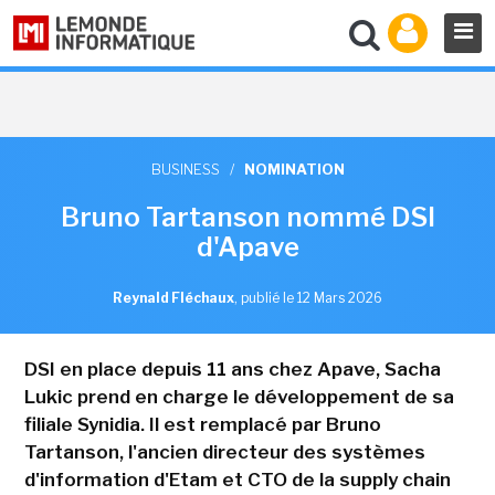
BUSINESS
/
NOMINATION
Bruno Tartanson nommé DSI
d'Apave
Reynald Fléchaux
,
publié le 12 Mars 2026
DSI en place depuis 11 ans chez Apave, Sacha
Lukic prend en charge le développement de sa
filiale Synidia. Il est remplacé par Bruno
Tartanson, l'ancien directeur des systèmes
d'information d'Etam et CTO de la supply chain