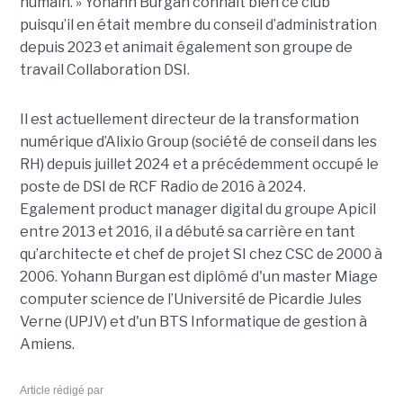
humain. »
Yoha
nn
Burgan connait bien ce club
puisqu’il en était membre du conseil d’administration
depuis 2023 et animait également
son
groupe de
travail Collaboration D
SI.
Il est actuellement directeur de la transformation
numérique d’Alixio Group (société de conseil dans les
RH) depuis juillet 2024 et a précédemment occupé le
poste de DSI de RCF Radio de 2016 à 2024.
Egalement product manager digital du groupe Apicil
entre 2013 et 2016, il a débuté sa carrière en tant
qu’architecte et chef de projet SI chez CSC de 2000 à
2006. Yohann Burgan est diplômé d'un master
Miage
computer science de l’Université de Picardie Jules
Verne (UPJV) et d'un BTS Informatique de gestion à
Amiens.
Article rédigé par