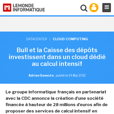
DATACENTER
/
CLOUD COMPUTING
Bull et la Caisse des dépôts
investissent dans un cloud dédié
au calcul intensif
Adrien Geneste
,
publié le 14 Mai 2012
Le groupe informatique français en partenariat
avec la CDC annonce la création d'une société
financée à hauteur de 28 millions d'euros afin de
proposer des services de calcul intensif en