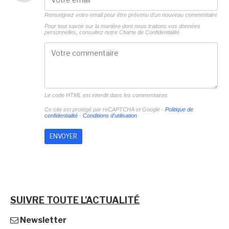
Renseignez votre email pour être prévenu d'un nouveau commentaire
Pour tout savoir sur la manière dont nous traitons vos données
personnelles, consultez notre
Charte de Confidentialité.
Le code HTML est interdit dans les commentaires
Ce site est protégé par reCAPTCHA et Google -
Politique de
confidentialité
-
Conditions d'utilisation
SUIVRE TOUTE L'ACTUALITÉ
Newsletter