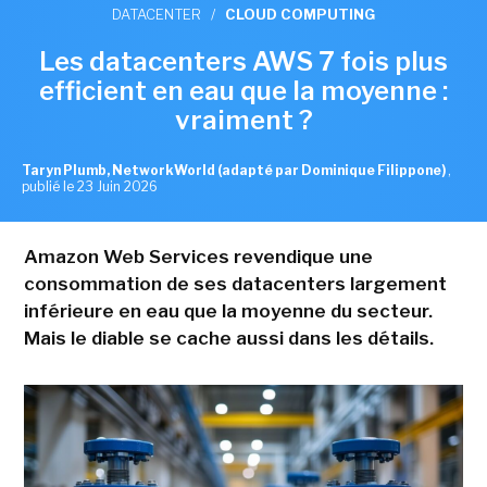
DATACENTER
/
CLOUD COMPUTING
Les datacenters AWS 7 fois plus
efficient en eau que la moyenne :
vraiment ?
Taryn Plumb, NetworkWorld (adapté par Dominique Filippone)
,
publié le 23 Juin 2026
Amazon Web Services revendique une
consommation de ses datacenters largement
inférieure en eau que la moyenne du secteur.
Mais le diable se cache aussi dans les détails.