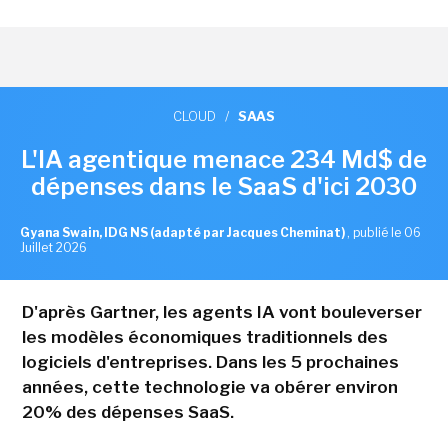
CLOUD
/
SAAS
L'IA agentique menace 234 Md$ de
dépenses dans le SaaS d'ici 2030
Gyana Swain, IDG NS (adapté par Jacques Cheminat)
,
publié le 06
Juillet 2026
D'après Gartner, les agents IA vont bouleverser
les modèles économiques traditionnels des
logiciels d'entreprises. Dans les 5 prochaines
années, cette technologie va obérer environ
20% des dépenses SaaS.