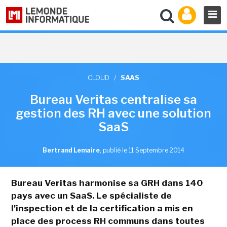
CLOUD
/
SAAS
Bureau Veritas centralise sa
gestion des RH avec une solution
SaaS
Bertrand Lemaire
,
publié le 11 Septembre 2014
Bureau Veritas harmonise sa GRH dans 140
pays avec un SaaS.
Le spécialiste de
l'inspection et de la certification a mis en
place des process RH communs dans toutes