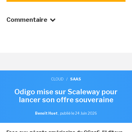
Commentaire
CLOUD
/
SAAS
Odigo mise sur Scaleway pour
lancer son offre souveraine
Benoît Huet
,
publié le 24 Juin 2026