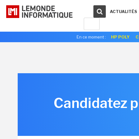
ACTUALITÉS
En ce moment :
HP POLY
C
Candidatez p