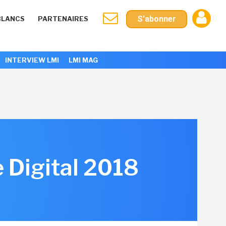
S'abonner
BLANCS
PARTENAIRES
INTERVIEW LMI
LMI MAG
 Digital 2018