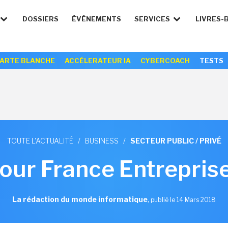
DOSSIERS
ÉVÉNEMENTS
SERVICES
LIVRES-
ARTE BLANCHE
ACCÉLERATEUR IA
CYBERCOACH
TESTS
TOUTE L'ACTUALITÉ
/
BUSINESS
/
SECTEUR PUBLIC / PRIVÉ
our France Entreprise
La rédaction du monde informatique
,
publié le 14 Mars 2018