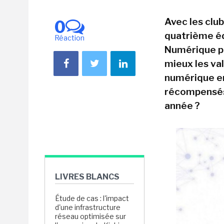
Avec les club
0
quatrième éd
Réaction
Numérique po
mieux les va
numérique en
récompensés 
année ?
LIVRES BLANCS
Étude de cas : l'impact
d'une infrastructure
réseau optimisée sur