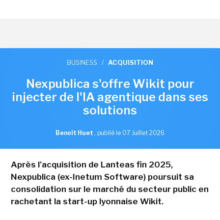
BUSINESS
/
ACQUISITION
Nexpublica s'offre Wikit pour
injecter de l'IA agentique dans ses
solutions
Benoît Huet
,
publié le 07 Juillet 2026
Après l'acquisition de Lanteas fin 2025,
Nexpublica (ex-Inetum Software) poursuit sa
consolidation sur le marché du secteur public en
rachetant la start-up lyonnaise Wikit.