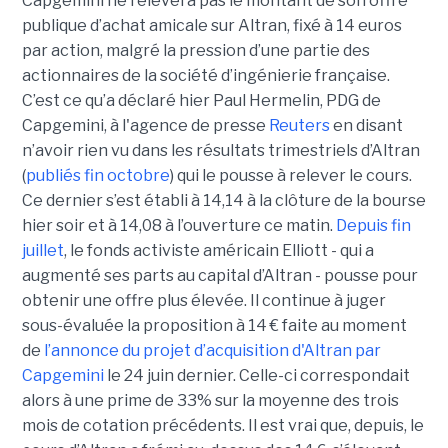
Capgemini ne relèvera pas le montant de son offre
publique d’achat amicale sur Altran, fixé à 14 euros
par action, malgré la pression d’une partie des
actionnaires de la société d’ingénierie française.
C’est ce qu’a déclaré hier Paul Hermelin, PDG de
Capgemini, à l'agence de presse
Reuters
en disant
n’avoir rien vu dans les résultats trimestriels d’Altran
(
publiés fin octobre
) qui le pousse à relever le cours.
Ce dernier s’est établi à 14,14 à la clôture de la bourse
hier soir et à 14,08 à l’ouverture ce matin.
Depuis fin
juillet
, le fonds activiste américain Elliott - qui a
augmenté ses parts au capital d’Altran - pousse pour
obtenir une offre plus élevée. Il continue à juger
sous-évaluée la proposition à 14 € faite au moment
de
l’annonce du projet d’acquisition d'Altran par
Capgemini
le 24 juin dernier. Celle-ci correspondait
alors à une prime de 33% sur la moyenne des trois
mois de cotation précédents. Il est vrai que, depuis, le