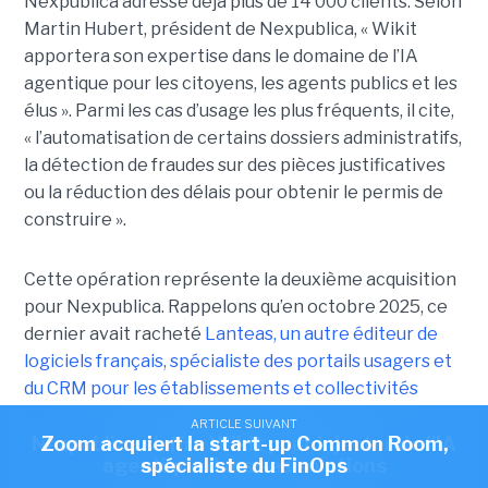
Nexpublica adresse déjà plus de 14 000 clients. Selon
Martin Hubert, président de Nexpublica, « Wikit
apportera son expertise dans le domaine de l’IA
agentique pour les citoyens, les agents publics et les
élus ». Parmi les cas d’usage les plus fréquents, il cite,
« l’automatisation de certains dossiers administratifs,
la détection de fraudes sur des pièces justificatives
ou la réduction des délais pour obtenir le permis de
construire ».
Cette opération représente la deuxième acquisition
pour Nexpublica. Rappelons qu’en octobre 2025, ce
dernier avait racheté
Lanteas, un autre éditeur de
logiciels français, spécialiste des portails usagers et
du CRM pour les établissements et collectivités
publics
. Lanteas est surtout connu pour son ERP
ARTICLE SUIVANT
ARTICLE SUIVANT
Nexpublica s'offre Wikit pour injecter de l'IA
Zoom acquiert la start-up Common Room,
Open CRM, qui est d'ailleurs référencé par la Canut
agentique dans ses solutions
spécialiste du FinOps
et l'Ugap.