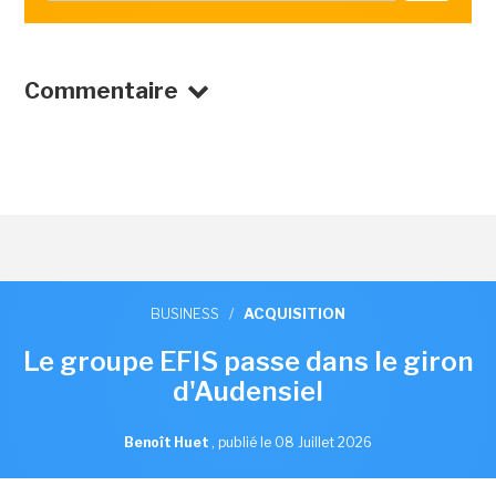
Commentaire
BUSINESS
/
ACQUISITION
Le groupe EFIS passe dans le giron
d'Audensiel
Benoît Huet
,
publié le 08 Juillet 2026