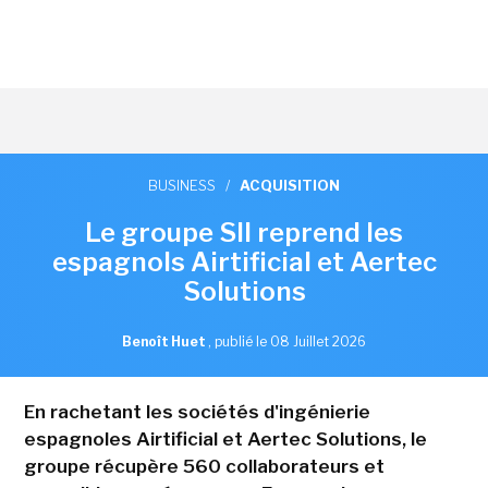
BUSINESS
/
ACQUISITION
Le groupe SII reprend les
espagnols Airtificial et Aertec
Solutions
Benoît Huet
,
publié le 08 Juillet 2026
En rachetant les sociétés d'ingénierie
espagnoles Airtificial et Aertec Solutions, le
groupe récupère 560 collaborateurs et