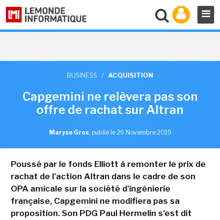
BUSINESS
/
ACQUISITION
Capgemini ne relèvera pas son
offre de rachat sur Altran
Maryse Gros
,
publié le 26 Novembre 2019
Poussé par le fonds Elliott à remonter le prix de
rachat de l'action Altran dans le cadre de son
OPA amicale sur la société d'ingénierie
française, Capgemini ne modifiera pas sa
proposition. Son PDG Paul Hermelin s'est dit