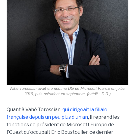
Vahé Torossian avait été nommé DG de Microsoft France en juillet
2016, puis président en septembre. (crédit : D.R.)
Quant à Vahé Torossian,
qui dirigeait la filiale
française depuis un peu plus d'un an
, il reprend les
fonctions de président de Microsoft Europe de
l'Ouest qu'occupait Eric Boustouller, ce dernier