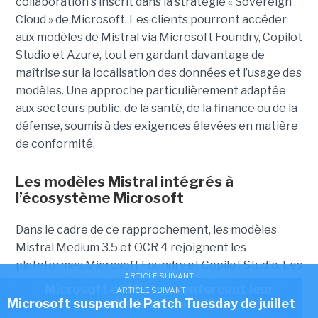
collaboration s’inscrit dans la stratégie « Sovereign
Cloud » de Microsoft. Les clients pourront accéder
aux modèles de Mistral via Microsoft Foundry, Copilot
Studio et Azure, tout en gardant davantage de
maîtrise sur la localisation des données et l’usage des
modèles. Une approche particulièrement adaptée
aux secteurs public, de la santé, de la finance ou de la
défense, soumis à des exigences élevées en matière
de conformité.
Les modèles Mistral intégrés à
l’écosystème Microsoft
Dans le cadre de ce rapprochement, les modèles
Mistral Medium 3.5 et OCR 4 rejoignent les
plateformes Microsoft Foundry et Copilot Studio. Les
ARTICLE SUIVANT
entreprises utilisant Azure Local pourront
Microsoft et Mistral renforcent leur
ARTICLE SUIVANT
également exécuter les modèles ouverts de Mistral
Microsoft suspend le Patch Tuesday de juillet
partenariat dans l'IA