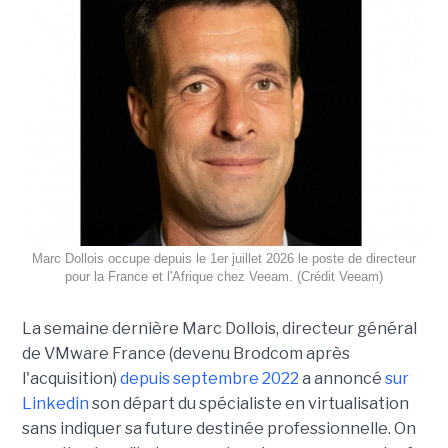
Marc Dollois occupe depuis le 1er juillet 2026 le poste de directeur
pour la France et l'Afrique chez Veeam. (Crédit Veeam)
La semaine dernière Marc Dollois, directeur général
de VMware France (devenu Brodcom après
l'acquisition)
depuis septembre 2022
a annoncé
sur
Linkedin
son départ du spécialiste en virtualisation
sans indiquer sa future destinée professionnelle. On