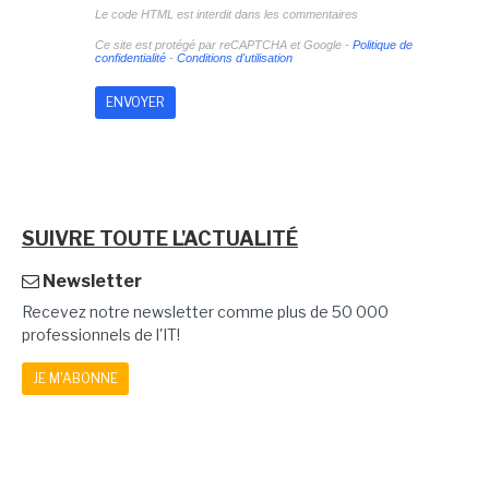
Le code HTML est interdit dans les commentaires
Ce site est protégé par reCAPTCHA et Google -
Politique de
confidentialité
-
Conditions d'utilisation
SUIVRE TOUTE L'ACTUALITÉ
Newsletter
Recevez notre newsletter comme plus de 50 000
professionnels de l'IT!
JE M'ABONNE