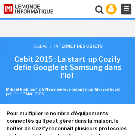
RÉSEAU
/
INTERNET DES OBJETS
Cebit 2015 : La start-up Cozify
défie Google et Samsung dans
l'IoT
Mikael Ricknäs / IDG News Service (adapté par Maryse Gros)
,
publié le 17 Mars 2015
Pour multiplier le nombre d'équipements
connectés qu'il peut gérer dans la maison, le
boîtier de Cozify reconnaît plusieurs protocoles