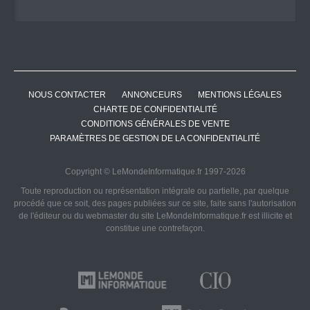
NOUS CONTACTER
ANNONCEURS
MENTIONS LÉGALES
CHARTE DE CONFIDENTIALITÉ
CONDITIONS GÉNÉRALES DE VENTE
PARAMÈTRES DE GESTION DE LA CONFIDENTIALITÉ
Copyright © LeMondeInformatique.fr 1997-2026
Toute reproduction ou représentation intégrale ou partielle, par quelque
procédé que ce soit, des pages publiées sur ce site, faite sans l'autorisation
de l'éditeur ou du webmaster du site LeMondeInformatique.fr est illicite et
constitue une contrefaçon.