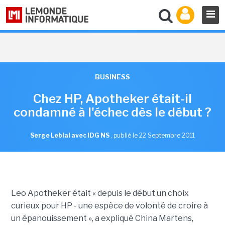
BUSINESS
Chez HP, Apotheker était-il
condamné à l'échec dès le début ?
Serge Leblal avec IDG NS
,
publié le 22 Septembre 2011
Leo Apotheker était « depuis le début un choix
curieux pour HP - une espèce de volonté de croire à
un épanouissement », a expliqué China Martens,