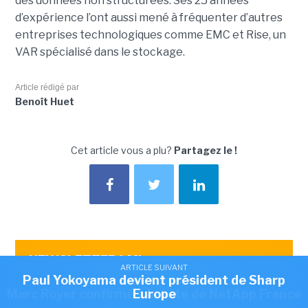
des données non structurées. Ses 25 années
d’expérience l’ont aussi mené à fréquenter d’autres
entreprises technologiques comme EMC et Rise, un
VAR spécialisé dans le stockage.
Article rédigé par
Benoît Huet
Cet article vous a plu?
Partagez le !
NEWSLETTER LMI
ARTICLE SUIVANT
ARTICLE SUIVANT
Recevez notre newsletter comme plus de 50000
Romain Passilly prend la direction de Visma
Paul Yokoyama devient président de Sharp
ARTICLE SUIVANT
abonnés
Marc Royer confirmé à la tête de NetApp France
Europe
France