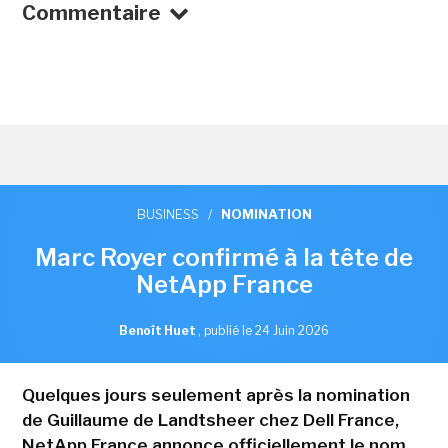
Commentaire
BUSINESS
/
NOMINATION
Marc Royer confirmé à la tête de
NetApp France
Benoît Huet
,
publié le 24 Juin 2026
Quelques jours seulement après la nomination
de Guillaume de Landtsheer chez Dell France,
NetApp France annonce officiellement le nom