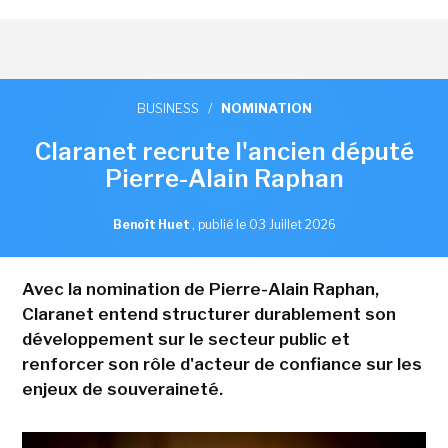
BUSINESS
/
NOMINATION
Claranet recrute l'ancien député
Pierre-Alain Raphan
Benoît Huet
,
publié le 03 Juillet 2026
Avec la nomination de Pierre-Alain Raphan,
Claranet entend structurer durablement son
développement sur le secteur public et
renforcer son rôle d'acteur de confiance sur les
enjeux de souveraineté.