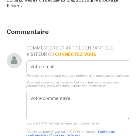
Coldago Research dévoile sa Map 2019 sur le stockage
fichiers
Commentaire
COMMENTER CET ARTICLE EN TANT QUE
VISITEUR
OU
CONNECTEZ-VOUS
Renseignez votre email pour être prévenu d'un nouveau commentaire
Pour tout savoir sur la manière dont nous traitons vos données
personnelles, consultez notre
Charte de Confidentialité.
Le code HTML est interdit dans les commentaires
Ce site est protégé par reCAPTCHA et Google -
Politique de
confidentialité
-
Conditions d'utilisation