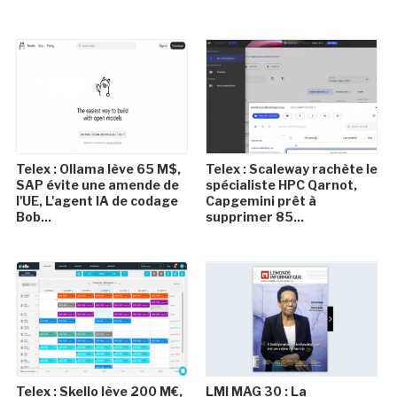
Telex : Ollama lève 65 M$,
Telex : Scaleway rachète le
SAP évite une amende de
spécialiste HPC Qarnot,
l'UE, L'agent IA de codage
Capgemini prêt à
Bob...
supprimer 85...
Telex : Skello lève 200 M€,
LMI MAG 30 : La