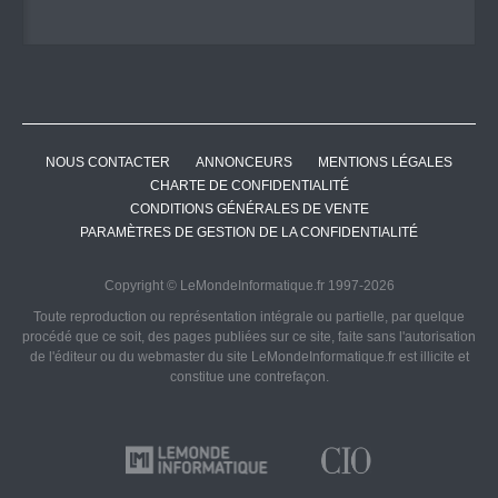
NOUS CONTACTER
ANNONCEURS
MENTIONS LÉGALES
CHARTE DE CONFIDENTIALITÉ
CONDITIONS GÉNÉRALES DE VENTE
PARAMÈTRES DE GESTION DE LA CONFIDENTIALITÉ
Copyright © LeMondeInformatique.fr 1997-2026
Toute reproduction ou représentation intégrale ou partielle, par quelque
procédé que ce soit, des pages publiées sur ce site, faite sans l'autorisation
de l'éditeur ou du webmaster du site LeMondeInformatique.fr est illicite et
constitue une contrefaçon.