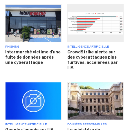
PHISHING
INTELLIGENCE ARTIFICIELLE
Intermarché victime d'une
CrowdStrike alerte sur
fuite de données après
des cyberattaques plus
une cyberattaque
furtives, accélérées par
l'IA
INTELLIGENCE ARTIFICIELLE
DONNÉES PERSONNELLES
Google s'appuie sur l'IA
Le ministère de