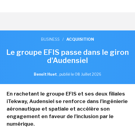
BUSINESS
/
ACQUISITION
Le groupe EFIS passe dans le giron
d'Audensiel
Benoît Huet
,
publié le 08 Juillet 2026
En rachetant le groupe EFIS et ses deux filiales
iTekway, Audensiel se renforce dans l'ingénierie
aéronautique et spatiale et accélère son
engagement en faveur de l'inclusion par le
numérique.