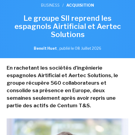
BUSINESS
/
ACQUISITION
Le groupe SII reprend les
espagnols Airtificial et Aertec
Solutions
Benoît Huet
,
publié le 08 Juillet 2026
En rachetant les sociétés d'ingénierie
espagnoles Airtificial et Aertec Solutions, le
groupe récupère 560 collaborateurs et
consolide sa présence en Europe, deux
semaines seulement après avoir repris une
partie des actifs de Centum T&S.