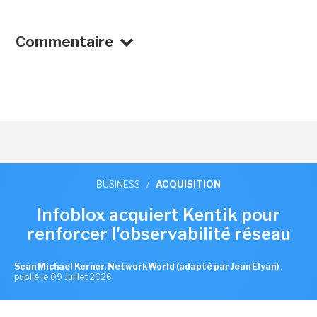
Commentaire
BUSINESS
/
ACQUISITION
Infoblox acquiert Kentik pour
renforcer l'observabilité réseau
Sean Michael Kerner, NetworkWorld (adapté par Jean Elyan)
,
publié le 09 Juillet 2026