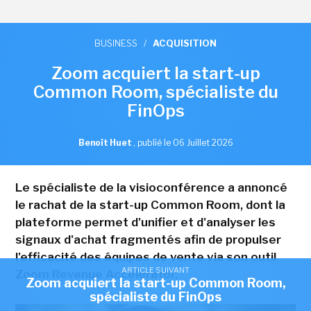
BUSINESS
/
ACQUISITION
Zoom acquiert la start-up
Common Room, spécialiste du
FinOps
Benoît Huet
,
publié le 06 Juillet 2026
Le spécialiste de la visioconférence a annoncé
le rachat de la start-up Common Room, dont la
plateforme permet d'unifier et d'analyser les
signaux d'achat fragmentés afin de propulser
l'efficacité des équipes de vente via son outil
ARTICLE SUIVANT
Zoom Revenue Accelerator.
Zoom acquiert la start-up Common Room,
spécialiste du FinOps