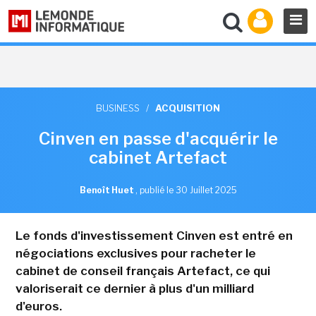
BUSINESS
/
ACQUISITION
Cinven en passe d'acquérir le
cabinet Artefact
Benoît Huet
,
publié le 30 Juillet 2025
Le fonds d'investissement Cinven est entré en
négociations exclusives pour racheter le
cabinet de conseil français Artefact, ce qui
valoriserait ce dernier à plus d'un milliard
d'euros.