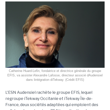
Catherine Huard-Lefin, fondatrice et directrice générale du groupe
EFIS, va assister Alexandre Lafosse, directeur associé dAudensiel
dans lintégration diTekway. (Crédit EFIS)
L'ESN Audensiel rachète le groupe EFIS, lequel
regroupe iTekway Occitanie et iTekway Île-de-
France, deux sociétés adaptées qui emploient des