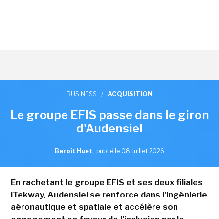
BUSINESS
/
ACQUISITION
Le groupe EFIS passe dans le giron
d'Audensiel
Benoît Huet
,
publié le 08 Juillet 2026
En rachetant le groupe EFIS et ses deux filiales
iTekway, Audensiel se renforce dans l'ingénierie
aéronautique et spatiale et accélère son