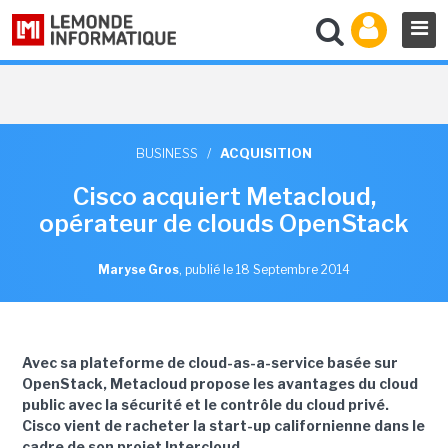
BUSINESS
/
ACQUISITION
Cisco acquiert Metacloud,
opérateur de clouds OpenStack
Maryse Gros
,
publié le 18 Septembre 2014
Avec sa plateforme de cloud-as-a-service basée sur
OpenStack, Metacloud propose les avantages du cloud
public avec la sécurité et le contrôle du cloud privé.
Cisco vient de racheter la start-up californienne dans le
cadre de son projet
Intercloud.