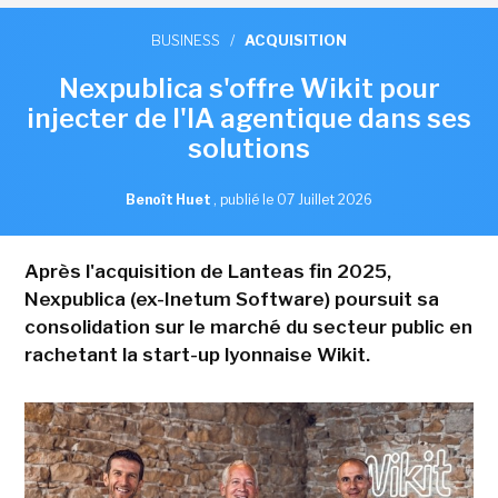
BUSINESS
/
ACQUISITION
Nexpublica s'offre Wikit pour
injecter de l'IA agentique dans ses
solutions
Benoît Huet
,
publié le 07 Juillet 2026
Après l'acquisition de Lanteas fin 2025,
Nexpublica (ex-Inetum Software) poursuit sa
consolidation sur le marché du secteur public en
rachetant la start-up lyonnaise Wikit.