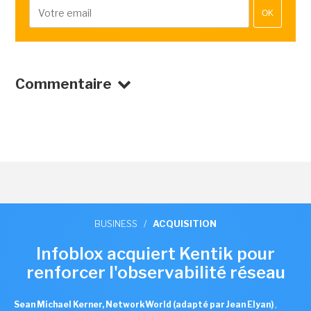
OK
Commentaire
BUSINESS
/
ACQUISITION
Infoblox acquiert Kentik pour
renforcer l'observabilité réseau
Sean Michael Kerner, NetworkWorld (adapté par Jean Elyan)
,