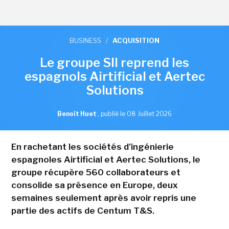
BUSINESS
/
ACQUISITION
Le groupe SII reprend les
espagnols Airtificial et Aertec
Solutions
Benoît Huet
,
publié le 08 Juillet 2026
En rachetant les sociétés d'ingénierie
espagnoles Airtificial et Aertec Solutions, le
groupe récupère 560 collaborateurs et
consolide sa présence en Europe, deux
semaines seulement après avoir repris une
partie des actifs de Centum T&S.