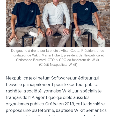
De gauche à droite sur la photo : Alban Costa, Président et co-
fondateur de Wikit, Martin Hubert, président de Nexpublica et
Christophe Bouvard, CTO & CPO co-fondateur de Wikit.
(Crédit Nexpublica -Wikit)
Nexpublica (ex-Inetum Software), un éditeur qui
travaille principalement pour le secteur public,
rachète la société lyonnaise Wikit, un spécialiste
français de l'IA agentique qui cible aussi les
organismes publics. Créée en 2018, cette dernière
propose une plateforme, baptisée Wikit Semantics,